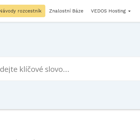
Návody rozcestník
Znalostní Báze
VEDOS Hosting