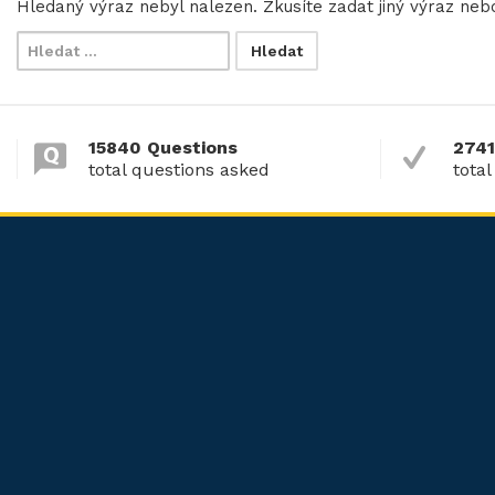
Hledaný výraz nebyl nalezen. Zkusíte zadat jiný výraz nebo
15840 Questions
2741
total questions asked
total