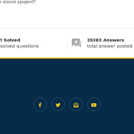
 slovní spojení?
1 Solved
35383 Answers
 solved questions
total answer posted