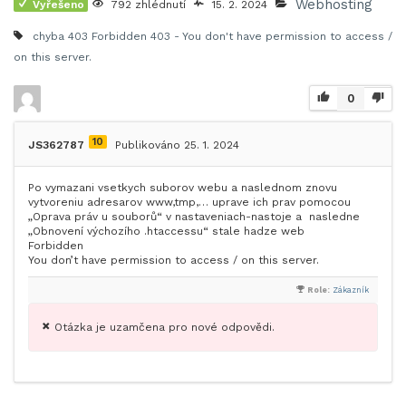
Webhosting
Vyřešeno
792 zhlédnutí
15. 2. 2024
chyba 403
Forbidden 403 - You don't have permission to access /
on this server.
0
10
JS362787
Publikováno 25. 1. 2024
Po vymazani vsetkych suborov webu a naslednom znovu
vytvoreniu adresarov www,tmp,… uprave ich prav pomocou
„Oprava práv u souborů“ v nastaveniach-nastoje a nasledne
„Obnovení výchozího .htaccessu“ stale hadze web
Forbidden
You don’t have permission to access / on this server.
Role:
Zákazník
Otázka je uzamčena pro nové odpovědi.