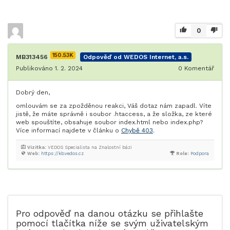
0
150.53K
MB313456
Odpověď od WEDOS Internet, a.s.
Publikováno 1. 2. 2024
0
Komentář
Dobrý den,
omlouvám se za zpožděnou reakci, Váš dotaz nám zapadl. Víte
jistě, že máte správně i soubor .htaccess, a že složka, ze které
web spouštíte, obsahuje soubor index.html nebo index.php?
Více informací najdete v článku o
Chybě 403
.
Vizitka:
VEDOS Specialista na Znalostní bázi
Web:
https://kb.vedos.cz
Role:
Podpora
Pro odpověď na danou otázku se přihlašte
pomocí tlačítka níže se svým uživatelským