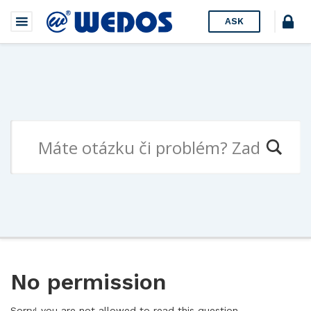
ASK
No permission
Sorry! you are not allowed to read this question.