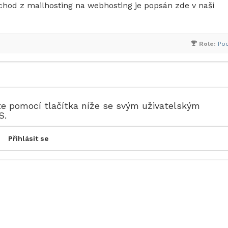
chod z mailhosting na webhosting je popsán zde v naši
Role:
Po
te pomocí tlačítka níže se svým uživatelským
S.