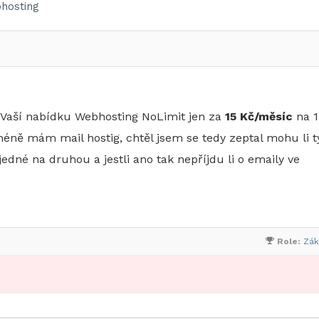
hosting
t Vaší nabídku Webhosting NoLimit jen za
15 Kč/měsíc
na 1
méně mám mail hostig, chtěl jsem se tedy zeptal mohu li t
edné na druhou a jestli ano tak nepříjdu li o emaily ve
Role:
Zák