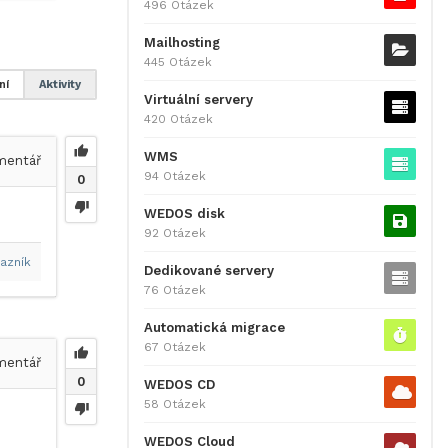
496 Otázek
Mailhosting
445 Otázek
ní
Aktivity
Virtuální servery
420 Otázek
WMS
entář
94 Otázek
0
WEDOS disk
92 Otázek
azník
Dedikované servery
76 Otázek
Automatická migrace
67 Otázek
entář
0
WEDOS CD
58 Otázek
WEDOS Cloud