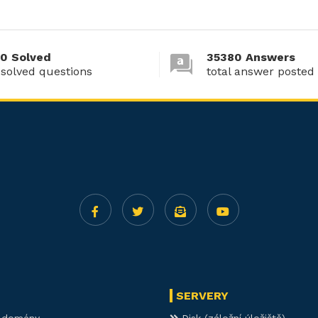
0 Solved
35380 Answers
 solved questions
total answer posted
SERVERY