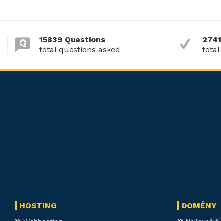
15839 Questions
2741
total questions asked
total
HOSTING
DOMÉNY