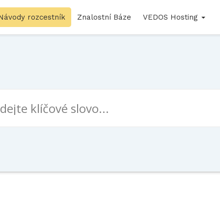
Návody rozcestník
Znalostní Báze
VEDOS Hosting