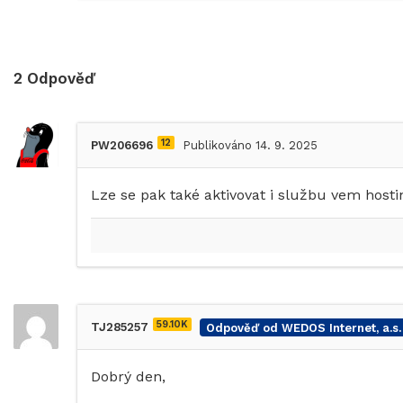
2
Odpověď
12
PW206696
Publikováno 14. 9. 2025
Lze se pak také aktivovat i službu vem hosti
59.10K
TJ285257
Odpověď od WEDOS Internet, a.s.
Dobrý den,