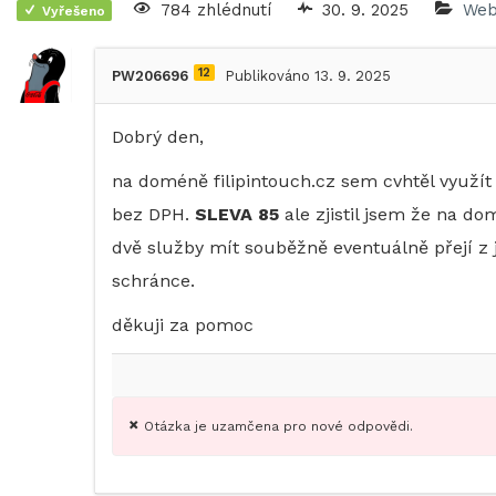
784 zhlédnutí
30. 9. 2025
Web
Vyřešeno
12
PW206696
Publikováno 13. 9. 2025
Dobrý den,
na doméně filipintouch.cz sem cvhtěl využí
bez DPH.
SLEVA 85
ale zjistil jsem že na do
dvě služby mít souběžně eventuálně přejí z j
schránce.
děkuji za pomoc
Otázka je uzamčena pro nové odpovědi.