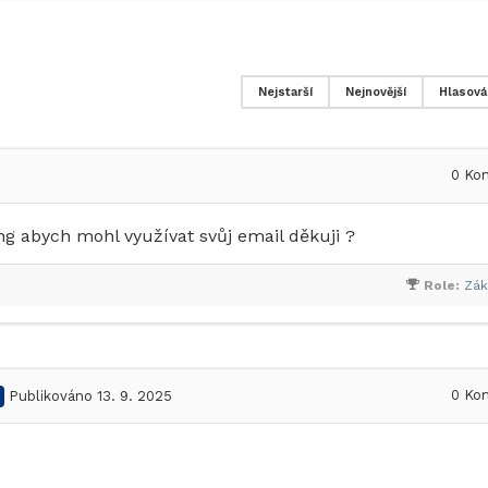
Nejstarší
Nejnovější
Hlasová
0
Kom
ng abych mohl využívat svůj email děkuji ?
Role:
Zák
0
Kom
Publikováno 13. 9. 2025