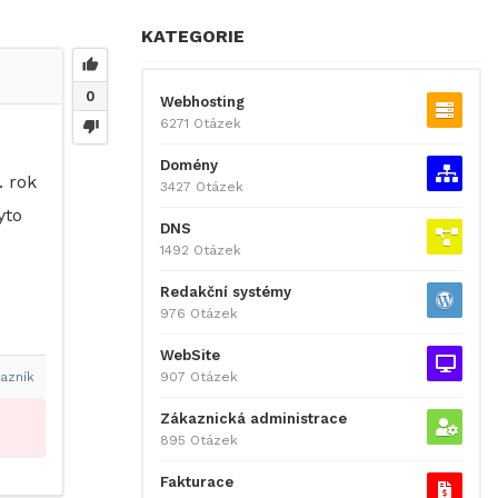
KATEGORIE
0
Webhosting
6271 Otázek
Domény
. rok
3427 Otázek
yto
DNS
1492 Otázek
Redakční systémy
976 Otázek
WebSite
907 Otázek
azník
Zákaznická administrace
895 Otázek
Fakturace