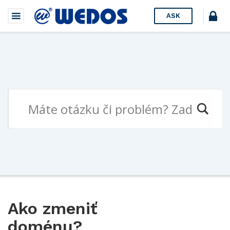
ASK
Ako zmeniť
doménu?