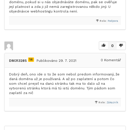
doménu, pokud si u nás objednáváte doménu, pak se ověřuje
její platnost a zda ji již nemá zaregistrovanou někdo jiný. U
objednávce webhostingu kontrola není.
Role:
Podpora
0
14
0
Komentář
DM313285
Publikováno 29. 7. 2021
Dobrý deň, ono ide o to že som nebol predom informovaný, že
daná doména už je používaná. A až po zaplatení a potom čo
som chcel prejsť na danú stránku tak ma to dalo už na
vytvorenú stránku ktorá má tú istú doménu. Tým pádom som
zaplatil za nič
Role:
Zákazník