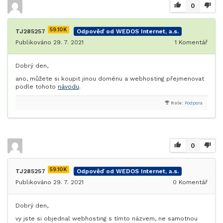
0
59.10K
TJ285257
Odpověď od WEDOS Internet, a.s.
Publikováno 29. 7. 2021
1
Komentář
Dobrý den,
ano, můžete si koupit jinou doménu a webhosting přejmenovat
podle tohoto
návodu
.
Role:
Podpora
0
59.10K
TJ285257
Odpověď od WEDOS Internet, a.s.
Publikováno 29. 7. 2021
0
Komentář
Dobrý den,
vy jste si objednal webhosting s tímto názvem, ne samotnou