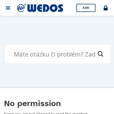
ASK
No permission
Sorry! you are not allowed to read this question.