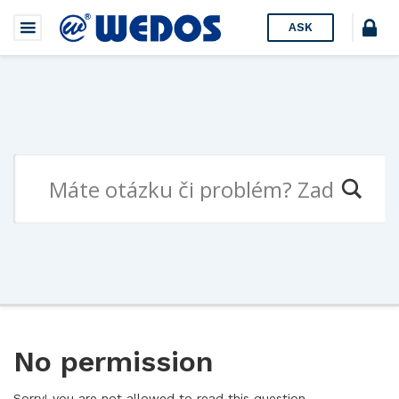
ASK
No permission
Sorry! you are not allowed to read this question.