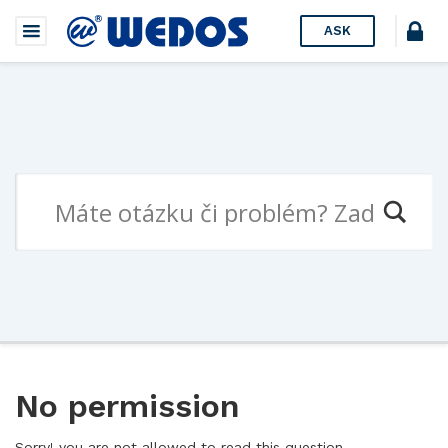
ASK
No permission
Sorry! you are not allowed to read this question.