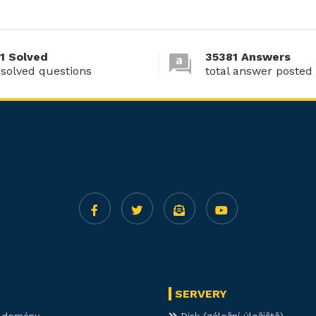
1 Solved
35381 Answers
 solved questions
total answer posted
SERVERY