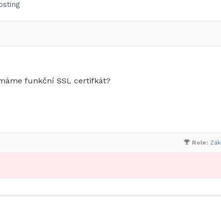
sting
máme funkční SSL certifkát?
Role:
Zák