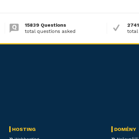
15839 Questions
2741
total questions asked
total
HOSTING
DOMÉNY