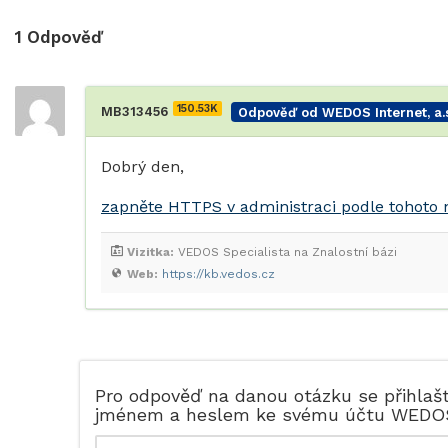
1
Odpověď
150.53K
MB313456
Odpověď od WEDOS Internet, a.s
Dobrý den,
zapněte HTTPS v administraci podle tohoto
Vizitka:
VEDOS Specialista na Znalostní bázi
Web:
https://kb.vedos.cz
Pro odpověď na danou otázku se přihlaš
jménem a heslem ke svému účtu WEDO