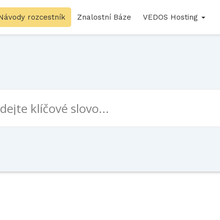
Návody rozcestník
Znalostní Báze
VEDOS Hosting