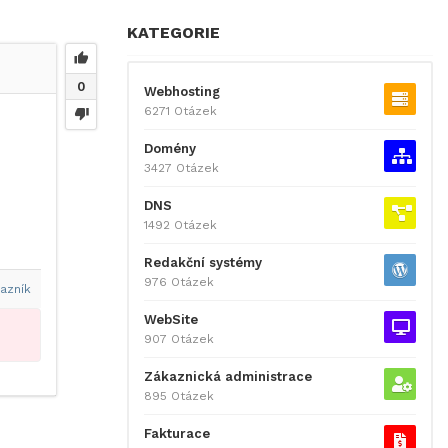
KATEGORIE
0
Webhosting
6271 Otázek
Domény
3427 Otázek
DNS
1492 Otázek
Redakční systémy
976 Otázek
azník
WebSite
907 Otázek
Zákaznická administrace
895 Otázek
Fakturace