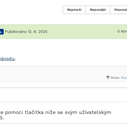
Nejstarší
Nejnovější
Hlasová
0
Kom
.
Publikováno 12. 6. 2025
 návodu
.
Role:
Po
te pomocí tlačítka níže se svým uživatelským
S.