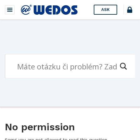
ASK
No permission
Sorry! you are not allowed to read this question.