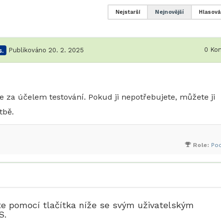
Nejstarší
Nejnovější
Hlasová
0
Kom
.
Publikováno 20. 2. 2025
 za účelem testování. Pokud ji nepotřebujete, můžete ji
tbě.
Role:
Po
te pomocí tlačítka níže se svým uživatelským
S.