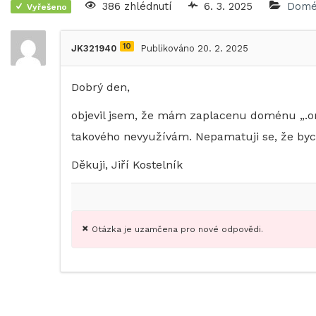
386 zhlédnutí
6. 3. 2025
Domé
Vyřešeno
10
JK321940
Publikováno 20. 2. 2025
Dobrý den,
objevil jsem, že mám zaplacenu doménu „.onl
takového nevyužívám. Nepamatuji se, že bych
Děkuji, Jiří Kostelník
Otázka je uzamčena pro nové odpovědi.