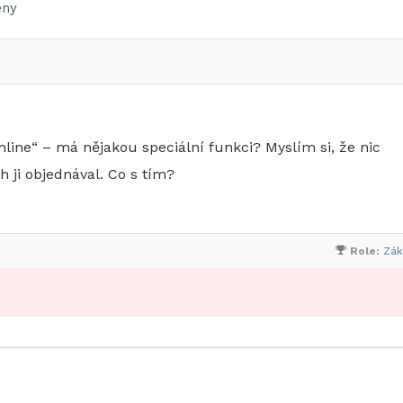
ny
ine“ – má nějakou speciální funkci? Myslím si, že nic
 ji objednával. Co s tím?
Role:
Zák