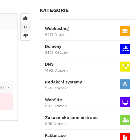
KATEGORIE
0
Webhosting
6271 Otázek
Domény
3427 Otázek
DNS
1492 Otázek
Redakční systémy
azník
976 Otázek
WebSite
907 Otázek
Zákaznická administrace
895 Otázek
Fakturace