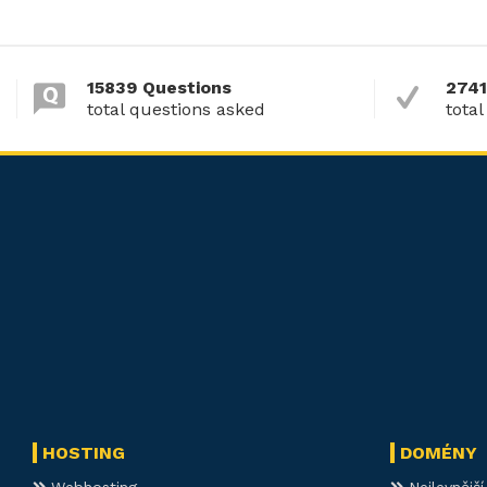
15839 Questions
2741
total questions asked
total
HOSTING
DOMÉNY