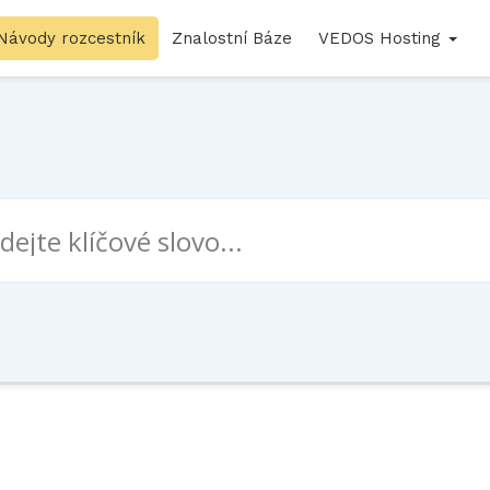
Návody rozcestník
Znalostní Báze
VEDOS Hosting