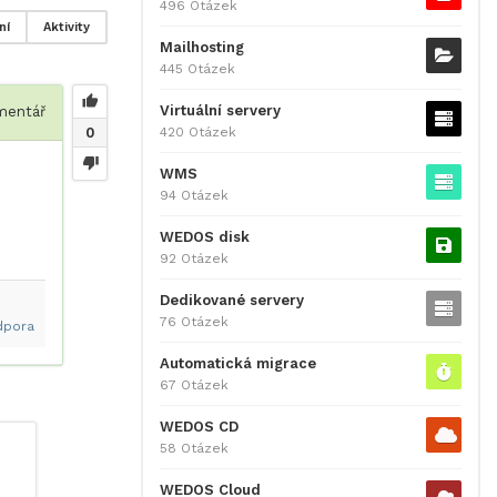
496 Otázek
ní
Aktivity
Mailhosting
445 Otázek
Virtuální servery
entář
420 Otázek
0
WMS
94 Otázek
WEDOS disk
92 Otázek
Dedikované servery
76 Otázek
dpora
Automatická migrace
67 Otázek
WEDOS CD
58 Otázek
WEDOS Cloud