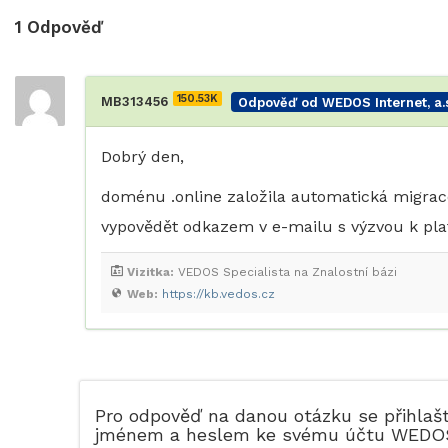
1
Odpověď
150.53K
MB313456
Odpověď od WEDOS Internet, a.s
Dobrý den,
doménu .online založila automatická migrace
vypovědět odkazem v e-mailu s výzvou k pla
Vizitka:
VEDOS Specialista na Znalostní bázi
Web:
https://kb.vedos.cz
Pro odpověď na danou otázku se přihlaš
jménem a heslem ke svému účtu WEDO