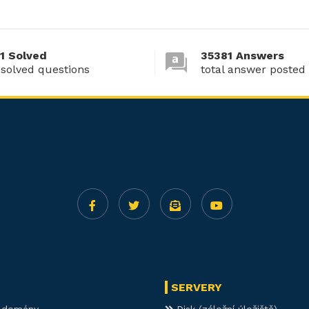
1 Solved
35381 Answers
 solved questions
total answer posted
SERVERY