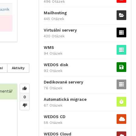
496 Otázek
azník
Mailhosting
445 Otázek
Virtuální servery
420 Otázek
WMS
94 Otázek
WEDOS disk
ní
Aktivity
92 Otázek
Dedikované servery
76 Otázek
entář
0
Automatická migrace
67 Otázek
WEDOS CD
58 Otázek
WEDOS Cloud