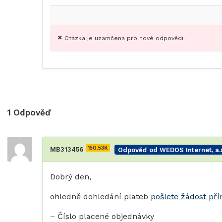
Otázka je uzamčena pro nové odpovědi.
1
Odpověď
150.53K
MB313456
Odpověď od WEDOS Internet, a.s
Dobrý den,
ohledně dohledání plateb
pošlete žádost př
– Číslo placené objednávky