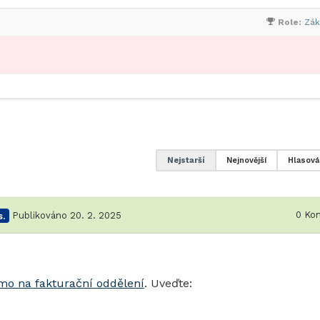
Role:
Zák
Nejstarší
Nejnovější
Hlasová
0
Kom
.
Publikováno 20. 2. 2025
ímo na fakturační oddělení
. Uveďte: