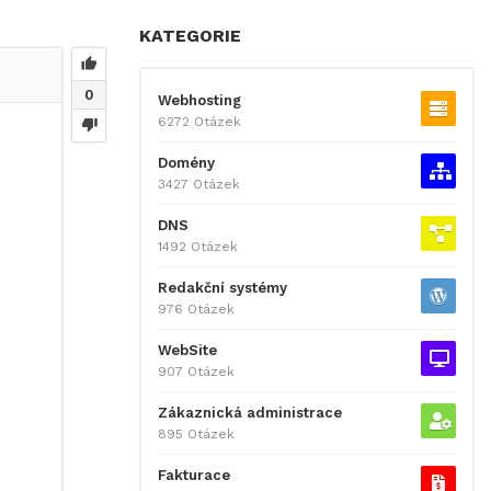
KATEGORIE
0
Webhosting
6272 Otázek
Domény
3427 Otázek
DNS
1492 Otázek
Redakční systémy
976 Otázek
WebSite
907 Otázek
Zákaznická administrace
895 Otázek
Fakturace