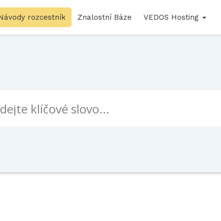
Návody rozcestník
Znalostní Báze
VEDOS Hosting