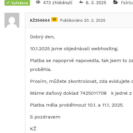
473 zhlédnutí
6. 3. 2025
Faktu
Vyřešeno
10
KŽ354644
Publikováno 20. 2. 2025
Dobrý den,
10.1.2025 jsme objednávali webhositng.
Platba se napoprvé napovedla, tak jsem to zap
proběhla.
Prosím, můžete zkontrolovat, zda evidujete 
Máme daňový doklad 7425011708 k jedné z 
Platba měla proběhnout 10.1. a 11.1. 2025.
S pozdravem
KŽ