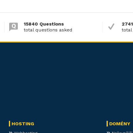
15840 Questions
2741
total questions asked
total
HOSTING
DOMÉNY