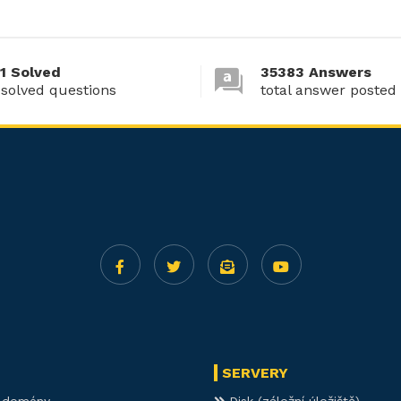
1 Solved
35383 Answers
 solved questions
total answer posted
SERVERY