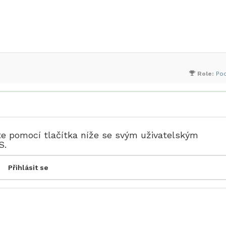
Role:
Po
te pomocí tlačítka níže se svým uživatelským
S.