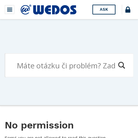
ASK
No permission
Sorry! you are not allowed to read this question.