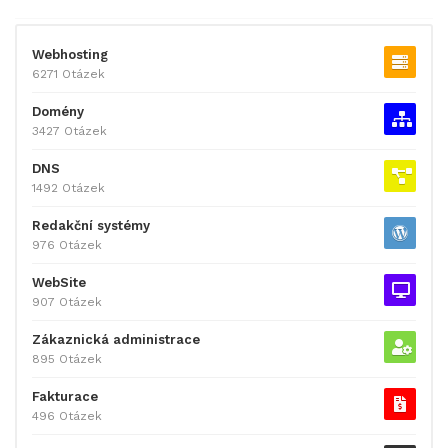
Webhosting
6271 Otázek
Domény
3427 Otázek
DNS
1492 Otázek
Redakční systémy
976 Otázek
WebSite
907 Otázek
Zákaznická administrace
895 Otázek
Fakturace
496 Otázek