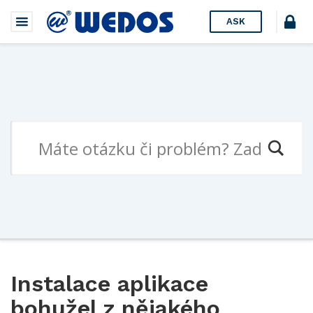
ASK
Instalace aplikace
bohužel z nějakého