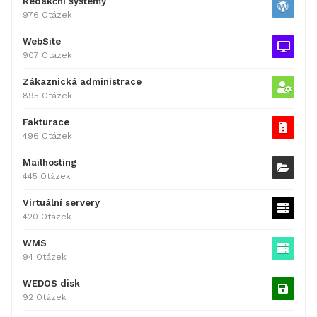
Redakční systémy
976 Otázek
WebSite
907 Otázek
Zákaznická administrace
895 Otázek
Fakturace
496 Otázek
Mailhosting
445 Otázek
Virtuální servery
420 Otázek
WMS
94 Otázek
WEDOS disk
92 Otázek