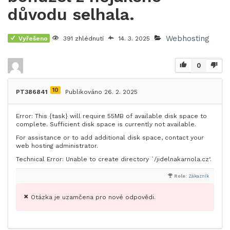
důvodu selhala.
Webhosting
Vyřešeno
391 zhlédnutí
14. 3. 2025
0
10
PT386841
Publikováno 26. 2. 2025
Error: This {task} will require 55MB of available disk space to
complete. Sufficient disk space is currently not available.
For assistance or to add additional disk space, contact your
web hosting administrator.
Technical Error: Unable to create directory `/jidelnakarnola.cz‘.
Role:
Zákazník
Otázka je uzamčena pro nové odpovědi.