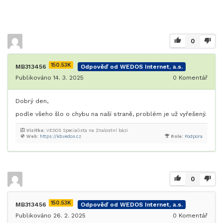
0
150.53K
MB313456
Odpověď od WEDOS Internet, a.s.
Publikováno 14. 3. 2025
0
Komentář
Dobrý den,
podle všeho šlo o chybu na naší straně, problém je už vyřešený.
Vizitka:
VEDOS Specialista na Znalostní bázi
Web:
https://kb.vedos.cz
Role:
Podpora
0
150.53K
MB313456
Odpověď od WEDOS Internet, a.s.
Publikováno 26. 2. 2025
0
Komentář