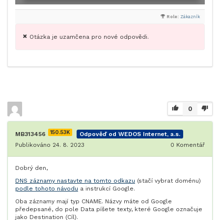
Role:
Zákazník
Otázka je uzamčena pro nové odpovědi.
0
150.53K
MB313456
Odpověď od WEDOS Internet, a.s.
Publikováno 24. 8. 2023
0
Komentář
Dobrý den,
DNS záznamy nastavte na tomto odkazu
(stačí vybrat doménu)
podle tohoto návodu
a instrukcí Google.
Oba záznamy mají typ CNAME. Názvy máte od Google
předepsané, do pole Data píšete texty, které Google označuje
jako Destination (Cíl).