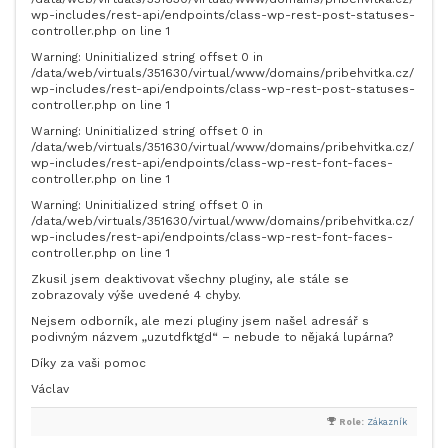
wp-includes/rest-api/endpoints/class-wp-rest-post-statuses-
controller.php on line 1
Warning: Uninitialized string offset 0 in
/data/web/virtuals/351630/virtual/www/domains/pribehvitka.cz/
wp-includes/rest-api/endpoints/class-wp-rest-post-statuses-
controller.php on line 1
Warning: Uninitialized string offset 0 in
/data/web/virtuals/351630/virtual/www/domains/pribehvitka.cz/
wp-includes/rest-api/endpoints/class-wp-rest-font-faces-
controller.php on line 1
Warning: Uninitialized string offset 0 in
/data/web/virtuals/351630/virtual/www/domains/pribehvitka.cz/
wp-includes/rest-api/endpoints/class-wp-rest-font-faces-
controller.php on line 1
Zkusil jsem deaktivovat všechny pluginy, ale stále se
zobrazovaly výše uvedené 4 chyby.
Nejsem odborník, ale mezi pluginy jsem našel adresář s
podivným názvem „uzutdfktgd“ – nebude to nějaká lupárna?
Díky za vaši pomoc
Václav
Role:
Zákazník