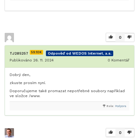
0
59.10K
TJ285257
Odpověď od WEDOS Internet, a.s.
Publikováno 26. 11. 2024
0
Komentář
Dobrý den,
zkuste prosím nyní.
Doporučujeme také promazat nepotřebné soubory například
ve složce /www.
Role:
Podpora
0