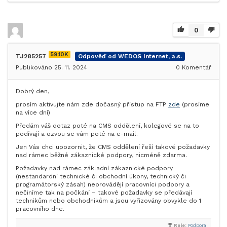
0
59.10K
TJ285257
Odpověď od WEDOS Internet, a.s.
Publikováno 25. 11. 2024
0
Komentář
Dobrý den,
prosím aktivujte nám zde dočasný přístup na FTP
zde
(prosíme
na více dní)
Předám váš dotaz poté na CMS oddělení, kolegové se na to
podívají a ozvou se vám poté na e-mail.
Jen Vás chci upozornit, že CMS oddělení řeší takové požadavky
nad rámec běžné zákaznické podpory, nicméně zdarma.
Požadavky nad rámec základní zákaznické podpory
(nestandardní technické či obchodní úkony, technický či
programátorský zásah) neprovádějí pracovníci podpory a
nečiníme tak na počkání – takové požadavky se předávají
technikům nebo obchodníkům a jsou vyřizovány obvykle do 1
pracovního dne.
Role:
Podpora