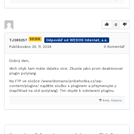
0
59.10K
TJ285257
Odpověď od WEDOS Internet, a.s.
Publikováno 25. 11. 2024
0
Komentář
Dobrý den,
těch chyb tam máte daleko více. Zkuste jako první deaktivovat
plugin polylang.
Na FTP ve složce /www/domains/pribehvitka.cz/wp-
content/plugins/ najděte složku s pluginem a přejmenujte ji
(například na old-polylang). Tím dojde k odstavení pluginu.
Role:
Podpora