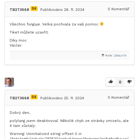
54
0
Komentář
TB273668
Publikováno 28. 11. 2024
Všechno funguje. Velká pochvala za vaši pomoc
Tiket můžete uzavřít.
Díky moc
Václav
Role:
Zákazník
0
54
0
Komentář
TB273668
Publikováno 25. 11. 2024
Dobrý den,
polylang jsem deaktivoval. Několik chyb ze stránky zmizelo, ale
4 tam zůstaly:
Warning: Uninitialized string offset 0 in
/data/web/virtuals/351630/virtual/www/domains/pribehvitka.cz/