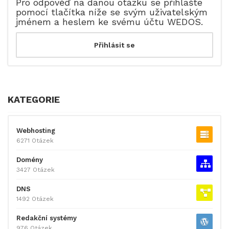
Pro odpověď na danou otázku se přihlašte
pomocí tlačítka níže se svým uživatelským
jménem a heslem ke svému účtu WEDOS.
KATEGORIE
Webhosting
6271 Otázek
Domény
3427 Otázek
DNS
1492 Otázek
Redakční systémy
976 Otázek