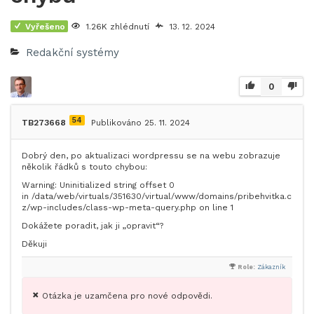
Vyřešeno
1.26K zhlédnutí
13. 12. 2024
Redakční systémy
0
54
TB273668
Publikováno 25. 11. 2024
Dobrý den, po aktualizaci wordpressu se na webu zobrazuje
několik řádků s touto chybou:
Warning: Uninitialized string offset 0
in /data/web/virtuals/351630/virtual/www/domains/pribehvitka.c
z/wp-includes/class-wp-meta-query.php on line 1
Dokážete poradit, jak ji „opravit“?
Děkuji
Role:
Zákazník
Otázka je uzamčena pro nové odpovědi.