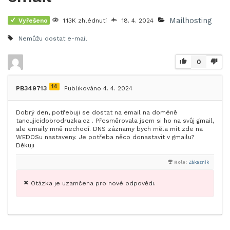
Mailhosting
Vyřešeno
1.13K zhlédnutí
18. 4. 2024
Nemůžu dostat e-mail
0
14
PB349713
Publikováno 4. 4. 2024
Dobrý den, potřebuji se dostat na email na doméně
tancujicidobrodruzka.cz . Přesměrovala jsem si ho na svůj gmail,
ale emaily mně nechodí. DNS záznamy bych měla mít zde na
WEDOSu nastaveny. Je potřeba něco donastavit v gmailu?
Děkuji
Role:
Zákazník
Otázka je uzamčena pro nové odpovědi.