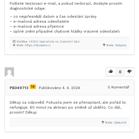
Pošlete testovací e-mail, a pokud nedorazí, dodejte prosím
diagnostické údaje:
– co nejpřesnější datum a čas odeslání zprávy
– e-mailová adresa odesílatele
– e-mailová adresa příjemce
– úplné znění případné chybové hlášky vrácené odesílateli
Vizitka:
VEDOS Specialista na Znalostní bázi
Web:
https://kb.vedos.cz
Role:
Podpora
0
14
0
Komentář
PB349713
Publikováno 4. 4. 2024
Děkuji za odpověď. Pokusila jsem se přenastavit, ale pořád to
nefunguje. 60 minut na aktivaci po změně už uběhlo. Co dál,
prosím? Děkuji
Role:
Zákazník