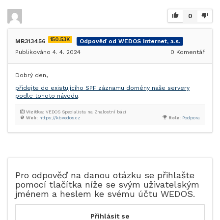
0
150.53K
MB313456
Odpověď od WEDOS Internet, a.s.
Publikováno 4. 4. 2024
0
Komentář
Dobrý den,
přidejte do existujícího SPF záznamu domény naše servery
podle tohoto návodu
.
Vizitka:
VEDOS Specialista na Znalostní bázi
Web:
https://kb.vedos.cz
Role:
Podpora
Pro odpověď na danou otázku se přihlašte
pomocí tlačítka níže se svým uživatelským
jménem a heslem ke svému účtu WEDOS.