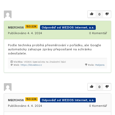
0
150.53K
MB313456
Odpověď od WEDOS Internet, a.s.
Publikováno 4. 4. 2024
0
Komentář
Podle technika probíhá přesměrování v pořádku, ale Google
automaticky zahazuje zprávy přeposílané na schránku
odesílatele.
Vizitka:
VEDOS Specialista na Znalostní bázi
Web:
https://kb.vedos.cz
Role:
Podpora
0
150.53K
MB313456
Odpověď od WEDOS Internet, a.s.
Publikováno 4. 4. 2024
0
Komentář