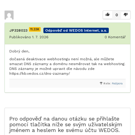
0
11.33K
JP328023
Odpověď od WEDOS Internet, a.s.
Publikováno 1. 7. 2026
0
Komentář
Dobrý den,
dočasná deaktivace webhostingu není možná, ale můžete
smazat DNS záznamy a doménu nesměrovat tak na webhosting.
DNS záznamy je možné upravit dle návodu zde
https://kb.vedos.cz/dns-zaznamy/
Role:
Podpora
Pro odpověď na danou otázku se přihlašte
pomocí tlačítka níže se svým uživatelským
jménem a heslem ke svému účtu WEDOS.