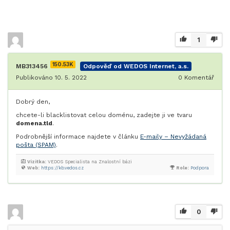
1
150.53K
MB313456
Odpověď od WEDOS Internet, a.s.
Publikováno 10. 5. 2022
0
Komentář
Dobrý den,
chcete-li blacklistovat celou doménu, zadejte ji ve tvaru
domena.tld
.
Podrobnější informace najdete v článku
E-maily – Nevyžádaná
pošta (SPAM)
.
Vizitka:
VEDOS Specialista na Znalostní bázi
Web:
https://kb.vedos.cz
Role:
Podpora
0