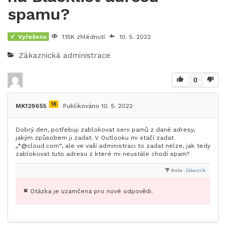
spamu?
Vyřešeno
1.15K zhlédnutí
10. 5. 2022
Zákaznická administrace
0
18
MK129655
Publikováno 10. 5. 2022
Dobrý den, potřebuji zablokovat serii pamů z dané adresy,
jakým způsobem ji zadat. V Outlooku mi stačí zadat
„*@cloud.com“, ale ve vaší administraci to zadat nelze, jak tedy
zablokovat tuto adresu z které mi neustále chodí spam?
Role:
Zákazník
Otázka je uzamčena pro nové odpovědi.