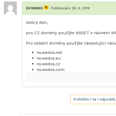
15
EK180845
Publikováno 26. 6. 2019
Dobrý den,
pro CZ domény použijte NSSET s názvem 
Pro ostatní domény použijte následující náz
ns.wedos.net
ns.wedos.eu
ns.wedos.cz
ns.wedos.com
Prohlížíte 1 ze 1 odpovědí