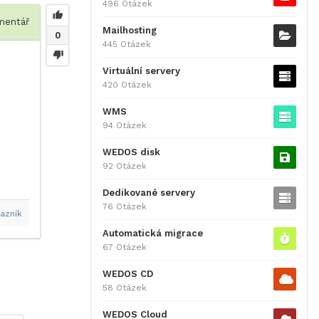
496 Otázek
entář
Mailhosting
0
445 Otázek
Virtuální servery
420 Otázek
WMS
94 Otázek
WEDOS disk
92 Otázek
Dedikované servery
76 Otázek
azník
Automatická migrace
67 Otázek
WEDOS CD
58 Otázek
WEDOS Cloud