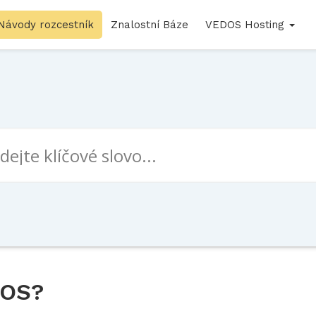
Návody rozcestník
Znalostní Báze
VEDOS Hosting
DOS?