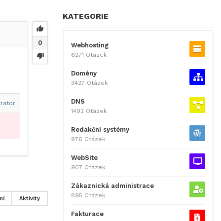
KATEGORIE
0
Webhosting
6271 Otázek
Domény
3427 Otázek
DNS
rator
1492 Otázek
Redakční systémy
976 Otázek
WebSite
907 Otázek
Zákaznická administrace
895 Otázek
ní
Aktivity
Fakturace