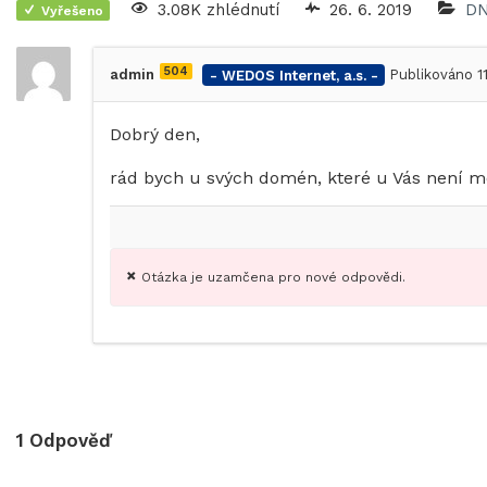
3.08K zhlédnutí
26. 6. 2019
D
Vyřešeno
504
admin
- WEDOS Internet, a.s. -
Publikováno 11
Dobrý den,
rád bych u svých domén, které u Vás není m
Otázka je uzamčena pro nové odpovědi.
1
Odpověď