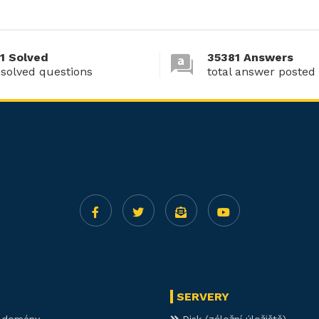
1 Solved
35381 Answers
 solved questions
total answer posted
SERVERY