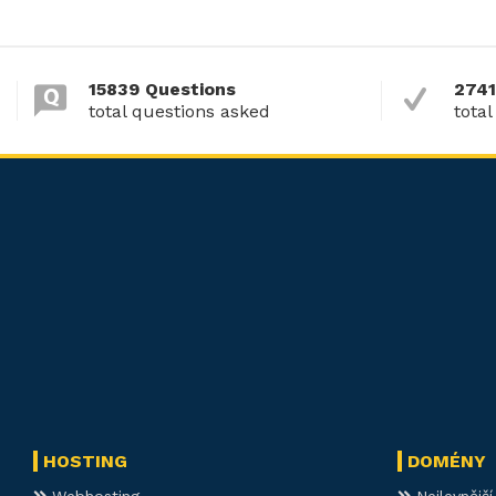
15839 Questions
2741
total questions asked
total
HOSTING
DOMÉNY