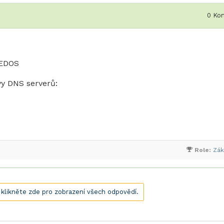
0
Kom
WEDOS
vy DNS serverů:
Role:
Zák
, klikněte zde pro zobrazení všech odpovědí.