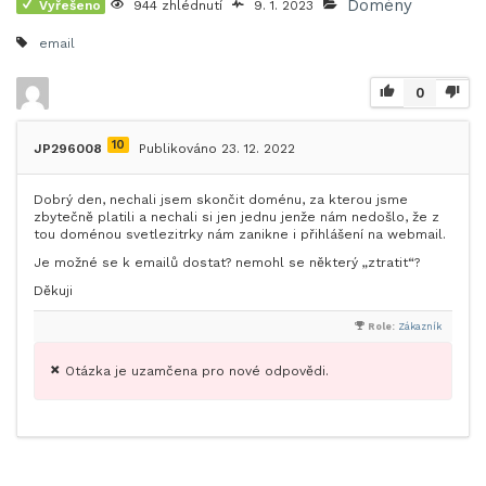
Domény
Vyřešeno
944 zhlédnutí
9. 1. 2023
email
0
10
JP296008
Publikováno 23. 12. 2022
Dobrý den, nechali jsem skončit doménu, za kterou jsme
zbytečně platili a nechali si jen jednu jenže nám nedošlo, že z
tou doménou svetlezitrky nám zanikne i přihlášení na webmail.
Je možné se k emailů dostat? nemohl se některý „ztratit“?
Děkuji
Role:
Zákazník
Otázka je uzamčena pro nové odpovědi.