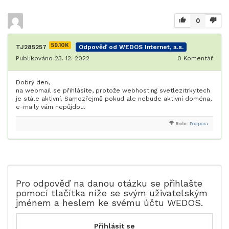
0
59.10K
TJ285257
Odpověď od WEDOS Internet, a.s.
Publikováno 23. 12. 2022
0
Komentář
Dobrý den,
na webmail se přihlásíte, protože webhosting svetlezitrky.tech
je stále aktivní. Samozřejmě pokud ale nebude aktivní doména,
e-maily vám nepůjdou.
Role:
Podpora
Pro odpověď na danou otázku se přihlašte
pomocí tlačítka níže se svým uživatelským
jménem a heslem ke svému účtu WEDOS.