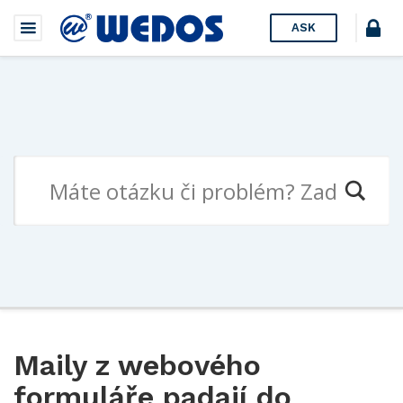
ASK
Maily z webového
formuláře padají do