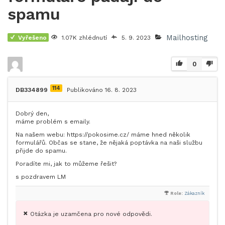
spamu
Mailhosting
Vyřešeno
1.07K zhlédnutí
5. 9. 2023
0
114
DB334899
Publikováno 16. 8. 2023
Dobrý den,
máme problém s emaily.
Na našem webu: https://pokosime.cz/ máme hned několik
formulářů. Občas se stane, že nějaká poptávka na naši službu
přijde do spamu.
Poradíte mi, jak to můžeme řešit?
s pozdravem LM
Role:
Zákazník
Otázka je uzamčena pro nové odpovědi.