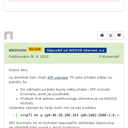
0
150.53K
MB313456
Odpověď od WEDOS Internet, a.s.
Publikováno 16. 8. 2023
0
Komentář
Dobrý den,
na doméně Vám chybí
SPF záznam
. Při jeho přidání mějte na
paměti, že:
Do základní podoby byste měla přidat i SPF include
Ecomailu, jestli jej používáte.
Přidejte IPv4 adresu webhostingu (doména je na WEDOS
Global).
Výsledný záznam by tedy mohl mít za nás podobu:
1
v=spf1 mx a ip4:46.28.106.163 ip6:2a02:2b88:1:4::cb 
i
SPF Ecomailu se mi bohužel nepodařilo dohledat, doporučuji
se ohledně toho spojit s jejich podporou.