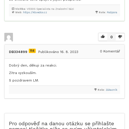
Vizitka:
VEDOS Specialista na Znalostní bázi
Web:
https://kb.vedos.cz
Role:
Podpora
0
114
0
Komentář
DB334899
Publikováno 16. 8. 2023
Dobrý den, děkuji za reakci.
Zítra vyzkouším.
S pozdravem LM.
Role:
Zákazník
Pro odpověď na danou otázku se přihlašte
pomocí tlačítka níže se svým uživatelským