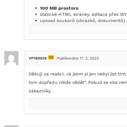
100 MB prostoru
statické HTML stránky, editace přes W
upload souborů (obrázků, dokumentů)
22
VP180038
Publikováno 17. 2. 2022
Děkuji za reakci. Já jsem si jen nebyl jist tí
tom dopředu nikde vědět“. Pokud se oba nemý
zákazníky.