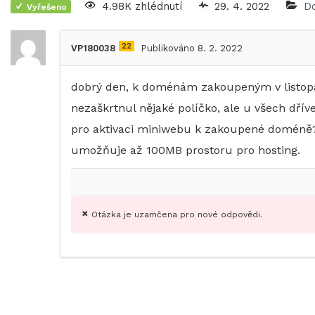
4.98K zhlédnutí
29. 4. 2022
D
Vyřešeno
22
VP180038
Publikováno 8. 2. 2022
dobrý den, k doménám zakoupeným v listop
nezaškrtnul nějaké políčko, ale u všech dř
pro aktivaci miniwebu k zakoupené doméně?
umožňuje až 100MB prostoru pro hosting.
Otázka je uzamčena pro nové odpovědi.