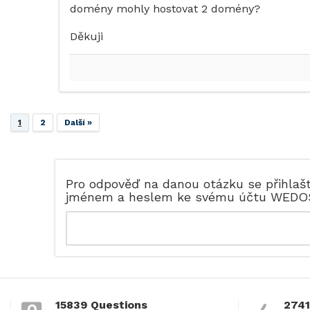
domény mohly hostovat 2 domény?
Děkuji
1
2
Další »
Pro odpověď na danou otázku se přihlaš
jménem a heslem ke svému účtu WEDO
15839 Questions
2741