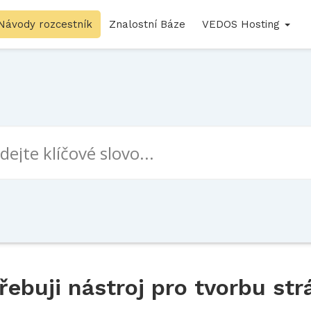
Návody rozcestník
Znalostní Báze
VEDOS Hosting
buji nástroj pro tvorbu str