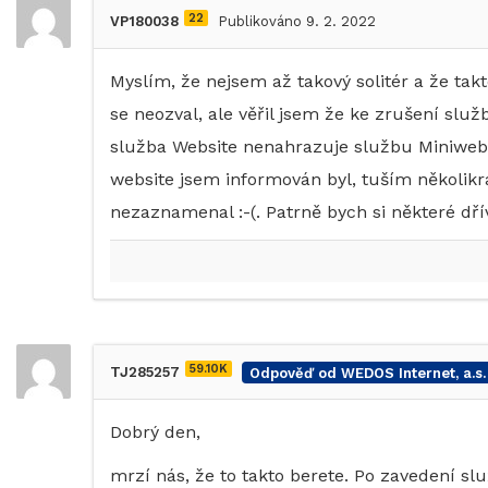
22
VP180038
Publikováno 9. 2. 2022
Myslím, že nejsem až takový solitér a že takt
se neozval, ale věřil jsem že ke zrušení sl
služba Website nenahrazuje službu Miniweb 
website jsem informován byl, tuším několikrá
nezaznamenal :-(. Patrně bych si některé d
59.10K
TJ285257
Odpověď od WEDOS Internet, a.s.
Dobrý den,
mrzí nás, že to takto berete. Po zavedení s