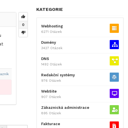
KATEGORIE
0
Webhosting
6271 Otázek
u
Domény
at
3427 Otázek
DNS
1492 Otázek
azník
Redakční systémy
976 Otázek
WebSite
907 Otázek
Zákaznická administrace
895 Otázek
Fakturace