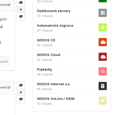
92 Otázek
entář
0
Dedikované servery
76 Otázek
bych
Automatická migrace
ně
67 Otázek
WEDOS CD
l
58 Otázek
WEDOS Cloud
47 Otázek
azník
Poptávky
46 Otázek
WEDOS Internet a.s.
entář
18 Otázek
0
WEDOS OnLine / EWM
12 Otázek