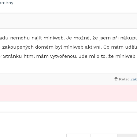
omény
adu nemohu najít miniweb. Je možné, že jsem při nákup
íve zakoupených domém byl miniweb aktivní. Co mám uděl
 Stránku html mám vytvořenou. Jde mi o to, že miniweb
Role:
Zák