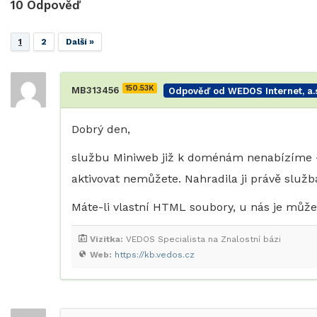
10
Odpověď
1
2
Další »
150.53K
MB313456
Odpověď od WEDOS Internet, a.s
Dobrý den,
službu Miniweb již k doménám nenabízíme – p
aktivovat nemůžete. Nahradila ji právě služ
Máte-li vlastní HTML soubory, u nás je můž
Vizitka:
VEDOS Specialista na Znalostní bázi
Web:
https://kb.vedos.cz