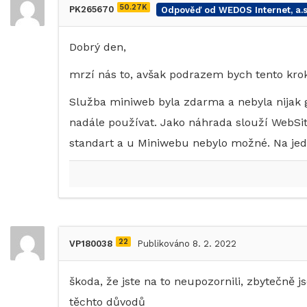
50.27K
PK265670
Odpověď od WEDOS Internet, a.s
Dobrý den,
mrzí nás to, avšak podrazem bych tento kro
Služba miniweb byla zdarma a nebyla nijak g
nadále používat. Jako náhrada slouží WebSit
standart a u Miniwebu nebylo možné. Na jedno
22
VP180038
Publikováno 8. 2. 2022
škoda, že jste na to neupozornili, zbytečně j
těchto důvodů