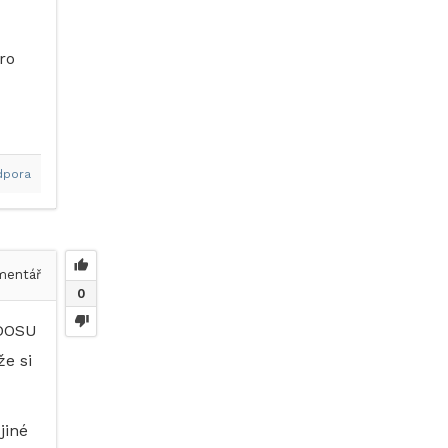
ro
dpora
entář
0
EDOSU
e si
jiné