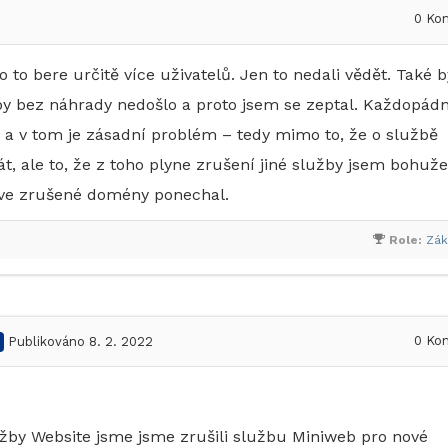
0
Kom
o to bere určitě více uživatelů. Jen to nedali vědět. Také 
užby bez náhrady nedošlo a proto jsem se zeptal. Každopád
a v tom je zásadní problém – tedy mimo to, že o službě
t, ale to, že z toho plyne zrušení jiné služby jsem bohuže
říve zrušené domény ponechal.
Role:
Zák
0
Kom
Publikováno 8. 2. 2022
lužby Website jsme jsme zrušili službu Miniweb pro nové