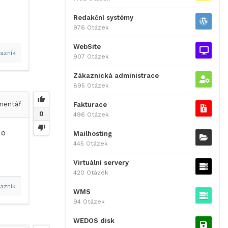
Redakční systémy
976 Otázek
WebSite
azník
907 Otázek
Zákaznická administrace
895 Otázek
entář
Fakturace
0
496 Otázek
 o
Mailhosting
445 Otázek
Virtuální servery
420 Otázek
azník
WMS
94 Otázek
WEDOS disk