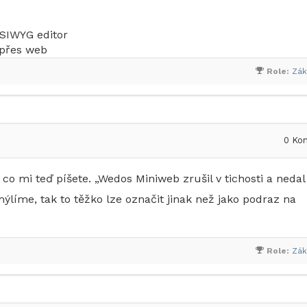
YSIWYG editor
 přes web
Role:
Zák
0
Kom
m, co mi teď píšete. „Wedos Miniweb zrušil v tichosti a nedal
líme, tak to těžko lze označit jinak než jako podraz na
Role:
Zák