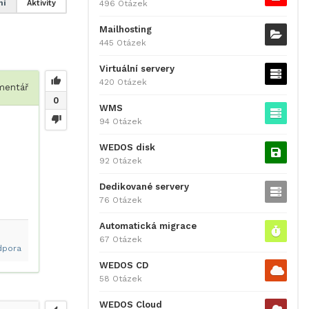
496 Otázek
ní
Aktivity
Mailhosting
445 Otázek
Virtuální servery
420 Otázek
entář
0
WMS
94 Otázek
WEDOS disk
92 Otázek
Dedikované servery
76 Otázek
Automatická migrace
67 Otázek
dpora
WEDOS CD
58 Otázek
WEDOS Cloud