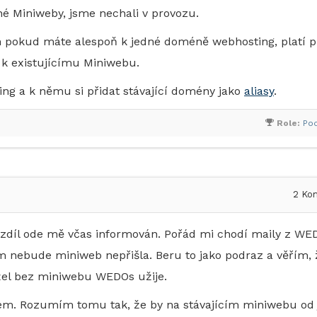
ané Miniweby, jsme nechali v provozu.
jen pokud máte alespoň k jedné doméně webhosting, platí p
t k existujícímu Miniwebu.
ing a k němu si přidat stávající domény jako
aliasy
.
Role:
Po
2
Kom
 rozdíl ode mě včas informován. Pořád mi chodí maily z W
 nebude miniweb nepřišla. Beru to jako podraz a věřím, ž
el bez miniwebu WEDOs užije.
asem. Rozumím tomu tak, že by na stávajícím miniwebu od 