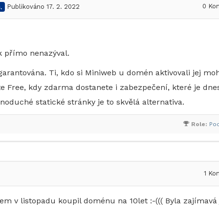
0
Kom
.
Publikováno 17. 2. 2022
k přímo nenazýval.
arantována. Ti, kdo si Miniweb u domén aktivovali jej mo
e Free, kdy zdarma dostanete i zabezpečení, které je dne
duché statické stránky je to skvělá alternativa.
Role:
Po
1
Kom
sem v listopadu koupil doménu na 10let :-((( Byla zajímavá 