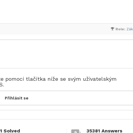
Role:
Zák
te pomocí tlačítka níže se svým uživatelským
S.
1 Solved
35381 Answers