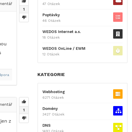
entář
47 Otázek
1
Poptávky
46 Otázek
WEDOS Internet a.s.
18 Otázek
hou
WEDOS OnLine / EWM
s
12 Otázek
KATEGORIE
dpora
Webhosting
6271 Otázek
entář
Domény
1
3427 Otázek
jen z
DNS
1492 Otázek