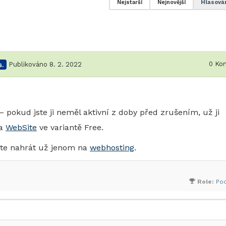
Nejstarší
Nejnovější
Hlasová
0
Kom
.
Publikováno 8. 2. 2022
okud jste ji neměl aktivní z doby před zrušením, už ji
ba
WebSite
ve variantě Free.
ete nahrát už jenom na
webhosting
.
Role:
Po