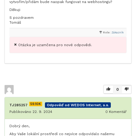
vytvořím/přidám bude naopak fungovat na webhostingu?
Děkuji
S pozdravem
Tomáš
Role:
Zákazník
Otázka je uzamčena pro nové odpovědi.
0
59.10K
TJ285257
Odpověď od WEDOS Internet, a.s.
Publikováno 22. 9. 2024
0
Komentář
Dobrý den,
Aby Vaše lokální prostředí co nejvíce odpovídalo našemu