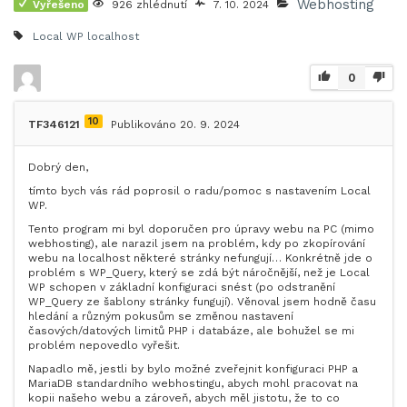
Webhosting
Vyřešeno
926 zhlédnutí
7. 10. 2024
Local WP
localhost
0
10
TF346121
Publikováno 20. 9. 2024
Dobrý den,
tímto bych vás rád poprosil o radu/pomoc s nastavením Local
WP.
Tento program mi byl doporučen pro úpravy webu na PC (mimo
webhosting), ale narazil jsem na problém, kdy po zkopírování
webu na localhost některé stránky nefungují… Konkrétně jde o
problém s WP_Query, který se zdá být náročnější, než je Local
WP schopen v základní konfiguraci snést (po odstranění
WP_Query ze šablony stránky fungují). Věnoval jsem hodně času
hledání a různým pokusům se změnou nastavení
časových/datových limitů PHP i databáze, ale bohužel se mi
problém nepovedlo vyřešit.
Napadlo mě, jestli by bylo možné zveřejnit konfiguraci PHP a
MariaDB standardního webhostingu, abych mohl pracovat na
kopii našeho webu a zároveň, abych měl jistotu, že to co