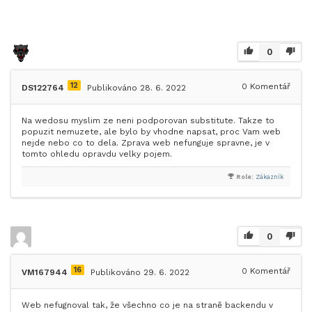
0
12
0
Komentář
DS122764
Publikováno 28. 6. 2022
Na wedosu myslim ze neni podporovan substitute. Takze to
popuzit nemuzete, ale bylo by vhodne napsat, proc Vam web
nejde nebo co to dela. Zprava web nefunguje spravne, je v
tomto ohledu opravdu velky pojem.
Role:
Zákazník
0
16
0
Komentář
VM167944
Publikováno 29. 6. 2022
Web nefugnoval tak, že všechno co je na straně backendu v