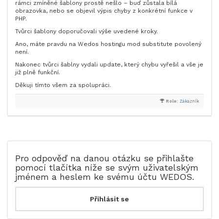
rámci zmíněné šablony prostě nešlo – buď zůstala bílá
obrazovka, nebo se objevil výpis chyby z konkrétní funkce v
PHP.
Tvůrci šablony doporučovali výše uvedené kroky.
Ano, máte pravdu na Wedos hostingu mod substitute povolený
není.
Nakonec tvůrci šablny vydali update, který chybu vyřešil a vše je
již plně funkční.
Děkuji tímto všem za spolupráci.
Role:
Zákazník
Pro odpověď na danou otázku se přihlašte
pomocí tlačítka níže se svým uživatelským
jménem a heslem ke svému účtu WEDOS.