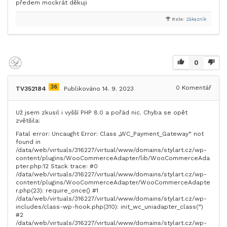
předem mockrát děkuji
Role:
Zákazník
0
36
0
Komentář
TV352184
Publikováno 14. 9. 2023
Už jsem zkusil i vyšší PHP 8.0 a pořád nic. Chyba se opět
zvětšila:
Fatal error: Uncaught Error: Class „WC_Payment_Gateway“ not
found in
/data/web/virtuals/316227/virtual/www/domains/stylart.cz/wp-
content/plugins/WooCommerceAdapter/lib/WooCommerceAda
pter.php:12 Stack trace: #0
/data/web/virtuals/316227/virtual/www/domains/stylart.cz/wp-
content/plugins/WooCommerceAdapter/WooCommerceAdapte
r.php(23): require_once() #1
/data/web/virtuals/316227/virtual/www/domains/stylart.cz/wp-
includes/class-wp-hook.php(310): init_wc_uniadapter_class(“)
#2
/data/web/virtuals/316227/virtual/www/domains/stylart.cz/wp-