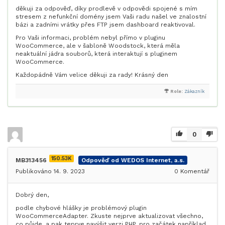
děkuji za odpověď, díky prodlevě v odpovědi spojené s mím
stresem z nefunkční domény jsem Vaši radu našel ve znalostní
bázi a zadními vrátky přes FTP jsem dashboard reaktivoval.
Pro Vaši informaci, problém nebyl přímo v pluginu
WooCommerce, ale v šabloně Woodstock, která měla
neaktuální jádra souborů, která interaktují s pluginem
WooCommerce.
Každopádně Vám velice děkuji za rady! Krásný den
Role:
Zákazník
0
150.53K
MB313456
Odpověď od WEDOS Internet, a.s.
Publikováno 14. 9. 2023
0
Komentář
Dobrý den,
podle chybové hlášky je problémový plugin
WooCommerceAdapter. Zkuste nejprve aktualizovat všechno,
co půjde, a pak teprve navýšit verzi PHP, pro začátek například