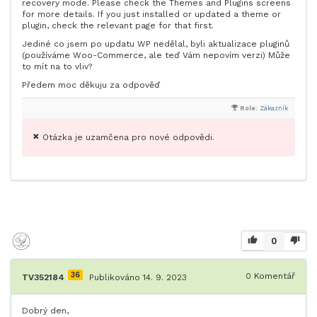
recovery mode. Please check the Themes and Plugins screens
for more details. If you just installed or updated a theme or
plugin, check the relevant page for that first.
Jediné co jsem po updatu WP nedělal, byli aktualizace pluginů
(používáme Woo-Commerce, ale teď Vám nepovím verzi) Může
to mít na to vliv?
Předem moc děkuju za odpověď
Role:
Zákazník
Otázka je uzamčena pro nové odpovědi.
0
36
0
Komentář
TV352184
Publikováno 14. 9. 2023
Dobrý den,