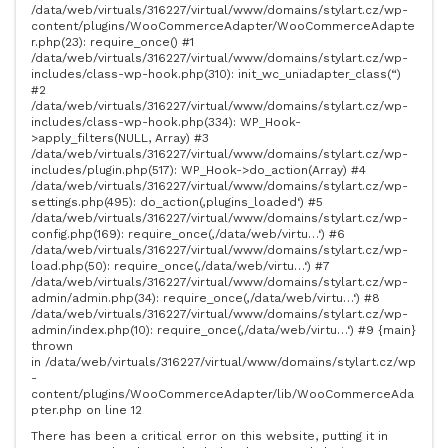
/data/web/virtuals/316227/virtual/www/domains/stylart.cz/wp-
content/plugins/WooCommerceAdapter/WooCommerceAdapte
r.php(23): require_once() #1
/data/web/virtuals/316227/virtual/www/domains/stylart.cz/wp-
includes/class-wp-hook.php(310): init_wc_uniadapter_class(“)
#2
/data/web/virtuals/316227/virtual/www/domains/stylart.cz/wp-
includes/class-wp-hook.php(334): WP_Hook-
>apply_filters(NULL, Array) #3
/data/web/virtuals/316227/virtual/www/domains/stylart.cz/wp-
includes/plugin.php(517): WP_Hook->do_action(Array) #4
/data/web/virtuals/316227/virtual/www/domains/stylart.cz/wp-
settings.php(495): do_action(‚plugins_loaded‘) #5
/data/web/virtuals/316227/virtual/www/domains/stylart.cz/wp-
config.php(169): require_once(‚/data/web/virtu…‘) #6
/data/web/virtuals/316227/virtual/www/domains/stylart.cz/wp-
load.php(50): require_once(‚/data/web/virtu…‘) #7
/data/web/virtuals/316227/virtual/www/domains/stylart.cz/wp-
admin/admin.php(34): require_once(‚/data/web/virtu…‘) #8
/data/web/virtuals/316227/virtual/www/domains/stylart.cz/wp-
admin/index.php(10): require_once(‚/data/web/virtu…‘) #9 {main}
thrown
in /data/web/virtuals/316227/virtual/www/domains/stylart.cz/wp
-
content/plugins/WooCommerceAdapter/lib/WooCommerceAda
pter.php on line 12
There has been a critical error on this website, putting it in