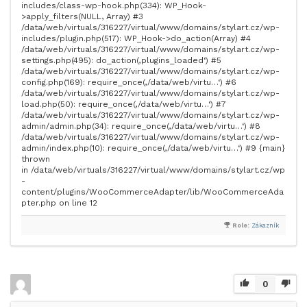
includes/class-wp-hook.php(334): WP_Hook-
>apply_filters(NULL, Array) #3
/data/web/virtuals/316227/virtual/www/domains/stylart.cz/wp-
includes/plugin.php(517): WP_Hook->do_action(Array) #4
/data/web/virtuals/316227/virtual/www/domains/stylart.cz/wp-
settings.php(495): do_action(‚plugins_loaded‘) #5
/data/web/virtuals/316227/virtual/www/domains/stylart.cz/wp-
config.php(169): require_once(‚/data/web/virtu…‘) #6
/data/web/virtuals/316227/virtual/www/domains/stylart.cz/wp-
load.php(50): require_once(‚/data/web/virtu…‘) #7
/data/web/virtuals/316227/virtual/www/domains/stylart.cz/wp-
admin/admin.php(34): require_once(‚/data/web/virtu…‘) #8
/data/web/virtuals/316227/virtual/www/domains/stylart.cz/wp-
admin/index.php(10): require_once(‚/data/web/virtu…‘) #9 {main}
thrown
in /data/web/virtuals/316227/virtual/www/domains/stylart.cz/wp
-
content/plugins/WooCommerceAdapter/lib/WooCommerceAda
pter.php on line 12
Role:
Zákazník
0