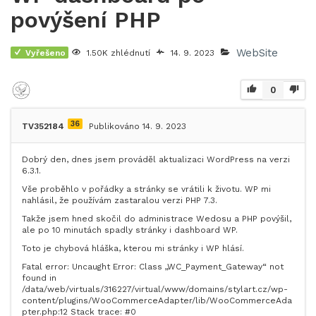
povýšení PHP
WebSite
Vyřešeno
1.50K zhlédnutí
14. 9. 2023
0
36
TV352184
Publikováno 14. 9. 2023
Dobrý den, dnes jsem prováděl aktualizaci WordPress na verzi
6.3.1.
Vše proběhlo v pořádky a stránky se vrátili k životu. WP mi
nahlásil, že používám zastaralou verzi PHP 7.3.
Takže jsem hned skočil do administrace Wedosu a PHP povýšil,
ale po 10 minutách spadly stránky i dashboard WP.
Toto je chybová hláška, kterou mi stránky i WP hlásí.
Fatal error: Uncaught Error: Class „WC_Payment_Gateway“ not
found in
/data/web/virtuals/316227/virtual/www/domains/stylart.cz/wp-
content/plugins/WooCommerceAdapter/lib/WooCommerceAda
pter.php:12 Stack trace: #0