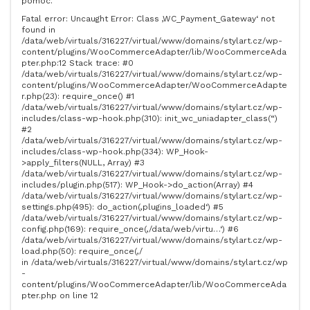
pomoc.
Fatal error: Uncaught Error: Class ‚WC_Payment_Gateway‘ not
found in
/data/web/virtuals/316227/virtual/www/domains/stylart.cz/wp-
content/plugins/WooCommerceAdapter/lib/WooCommerceAda
pter.php:12 Stack trace: #0
/data/web/virtuals/316227/virtual/www/domains/stylart.cz/wp-
content/plugins/WooCommerceAdapter/WooCommerceAdapte
r.php(23): require_once() #1
/data/web/virtuals/316227/virtual/www/domains/stylart.cz/wp-
includes/class-wp-hook.php(310): init_wc_uniadapter_class(“)
#2
/data/web/virtuals/316227/virtual/www/domains/stylart.cz/wp-
includes/class-wp-hook.php(334): WP_Hook-
>apply_filters(NULL, Array) #3
/data/web/virtuals/316227/virtual/www/domains/stylart.cz/wp-
includes/plugin.php(517): WP_Hook->do_action(Array) #4
/data/web/virtuals/316227/virtual/www/domains/stylart.cz/wp-
settings.php(495): do_action(‚plugins_loaded‘) #5
/data/web/virtuals/316227/virtual/www/domains/stylart.cz/wp-
config.php(169): require_once(‚/data/web/virtu…‘) #6
/data/web/virtuals/316227/virtual/www/domains/stylart.cz/wp-
load.php(50): require_once(‚/
in /data/web/virtuals/316227/virtual/www/domains/stylart.cz/wp
-
content/plugins/WooCommerceAdapter/lib/WooCommerceAda
pter.php on line 12