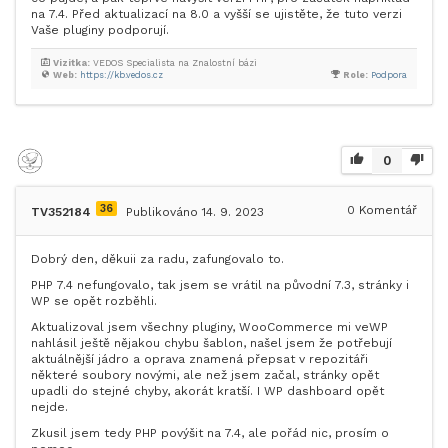
na 7.4. Před aktualizací na 8.0 a vyšší se ujistěte, že tuto verzi
Vaše pluginy podporují.
Vizitka:
VEDOS Specialista na Znalostní bázi
Web:
https://kb.vedos.cz
Role:
Podpora
0
36
0
Komentář
TV352184
Publikováno 14. 9. 2023
Dobrý den, děkuii za radu, zafungovalo to.
PHP 7.4 nefungovalo, tak jsem se vrátil na původní 7.3, stránky i
WP se opět rozběhli.
Aktualizoval jsem všechny pluginy, WooCommerce mi veWP
nahlásil ještě nějakou chybu šablon, našel jsem že potřebují
aktuálnější jádro a oprava znamená přepsat v repozitáři
některé soubory novými, ale než jsem začal, stránky opět
upadli do stejné chyby, akorát kratší. I WP dashboard opět
nejde.
Zkusil jsem tedy PHP povýšit na 7.4, ale pořád nic, prosím o