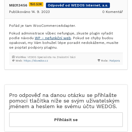
150.53K
MB313456
Odpověď od WEDOS Internet, a.s.
Publikováno 14. 9. 2023
0
Komentář
Pořád je tam WooCommerceAdapter.
Pokud administrace vůbec nefunguje, zkuste plugin vyřadit
podle návodu
WP – nefunkční web
. Pokud se chyby budou
opakovat, my Vám bohužel lépe poradit nedokážeme, musíte
se poptat podpory pluginu.
Vizitka:
VEDOS Specialista na Znalostní bázi
Web:
https://kb.vedos.cz
Role:
Podpora
Pro odpověď na danou otázku se přihlašte
pomocí tlačítka níže se svým uživatelským
jménem a heslem ke svému účtu WEDOS.