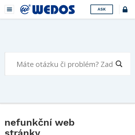
ASK
nefunkční web
stránky