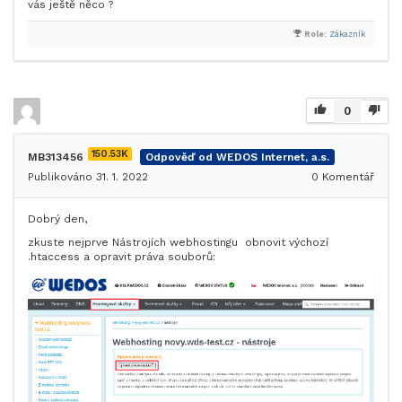
vás ještě něco ?
Role:
Zákazník
0
150.53K
MB313456
Odpověď od WEDOS Internet, a.s.
Publikováno 31. 1. 2022
0
Komentář
Dobrý den,
zkuste nejprve Nástrojích webhostingu obnovit výchozí
.htaccess a opravit práva souborů: