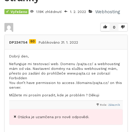
Webhosting
Vyřešeno
1.19K zhlédnutí
1. 2. 2022
0
60
DP234754
Publikováno 31. 1. 2022
Dobrý den,
Nefunguje mi testovací web. Domenu /pajta.cz/ a webhousting
mám od vás. Nastavení domény na službu webhousting mám,
přesto po zadání do prohlížeče www.pajta.cz se zobrazí
Forbidden
You don’t have permission to access /domains/pajta.cz/ on this
server.
Můžete mi prosím poradit, kde je problém ? Děkuji
Role:
Zákazník
Otázka je uzamčena pro nové odpovědi.