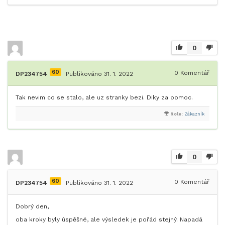
0
60
0
Komentář
DP234754
Publikováno 31. 1. 2022
Tak nevim co se stalo, ale uz stranky bezi. Diky za pomoc.
Role:
Zákazník
0
60
0
Komentář
DP234754
Publikováno 31. 1. 2022
Dobrý den,
oba kroky byly úspěšné, ale výsledek je pořád stejný. Napadá