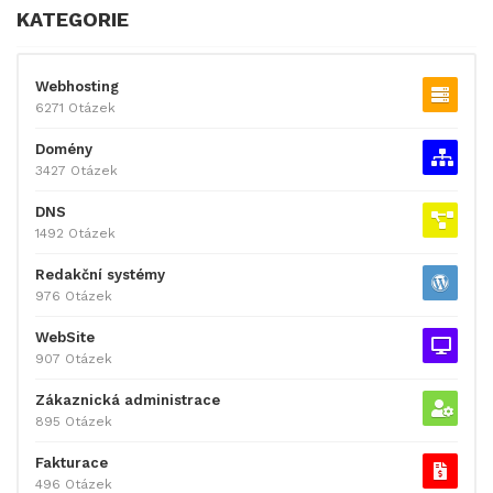
KATEGORIE
Webhosting
6271 Otázek
Domény
3427 Otázek
DNS
1492 Otázek
Redakční systémy
976 Otázek
WebSite
907 Otázek
Zákaznická administrace
895 Otázek
Fakturace
496 Otázek