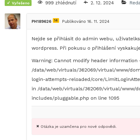
999 zhlédnutí
2. 12. 2024
Reda
Vyřešeno
14
PH189626
Publikováno 16. 11. 2024
Nejde se přihlásit do admin webu, uživatelks
wordpress. Při pokusu o přihlášení vyskakuje
Warning: Cannot modify header information –
/data/web/virtuals/362069/virtual/www/doma
login-attempts-reloaded/core/LimitLoginAtt
in /data/web/virtuals/362069/virtual/www/d
includes/pluggable.php on line 1095
Otázka je uzamčena pro nové odpovědi.