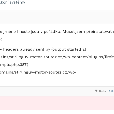
kční systémy
é jméno i heslo jsou v pořádku. Musel jsem přeinstalovat 
:
 headers already sent by (output started at
ins/stirlinguv-motor-soutez.cz/wp-content/plugins/limit
empts.php:387)
omains/stirlinguv-motor-soutez.cz/wp-
Role:
Zák