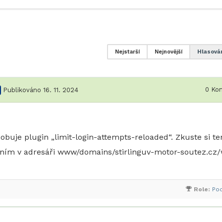
Nejstarší
Nejnovější
Hlasová
0
Kom
Publikováno 16. 11. 2024
uje plugin „limit-login-attempts-reloaded“. Zkuste si te
áním v adresáři www/domains/stirlinguv-motor-soutez.cz
Role:
Po