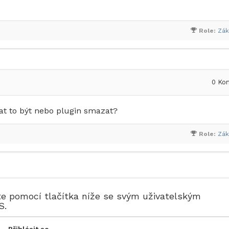
Role:
Zák
0
Kom
hat to být nebo plugin smazat?
Role:
Zák
te pomocí tlačítka níže se svým uživatelským
S.