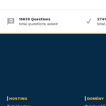
15839 Questions
2741
total questions asked
total
HOSTING
DOMÉNY