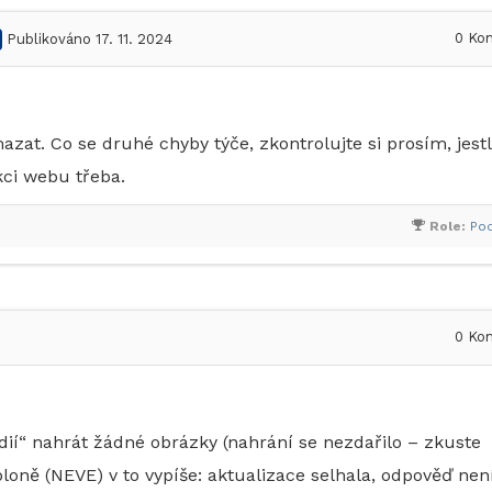
0
Kom
Publikováno 17. 11. 2024
at. Co se druhé chyby týče, zkontrolujte si prosím, jestl
nkci webu třeba.
Role:
Po
0
Kom
dií“ nahrát žádné obrázky (nahrání se nezdařilo – zkuste
bloně (NEVE) v to vypíše: aktualizace selhala, odpověď nen