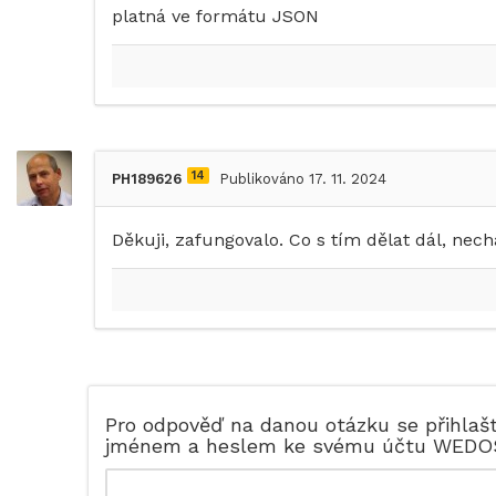
platná ve formátu JSON
14
PH189626
Publikováno 17. 11. 2024
Děkuji, zafungovalo. Co s tím dělat dál, nec
Pro odpověď na danou otázku se přihlaš
jménem a heslem ke svému účtu WEDO