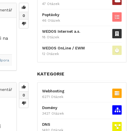
47 Otázek
entář
Poptávky
0
46 Otázek
WEDOS Internet a.s.
18 Otázek
i na
WEDOS OnLine / EWM
12 Otázek
dpora
KATEGORIE
entář
Webhosting
0
6271 Otázek
Domény
3427 Otázek
DNS
í
1492 Otázek