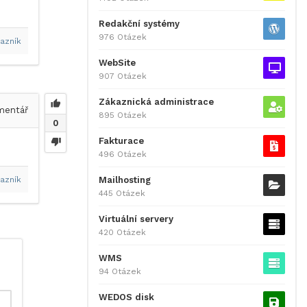
Redakční systémy
976 Otázek
azník
WebSite
907 Otázek
Zákaznická administrace
entář
895 Otázek
0
Fakturace
496 Otázek
Mailhosting
azník
445 Otázek
Virtuální servery
420 Otázek
WMS
94 Otázek
WEDOS disk