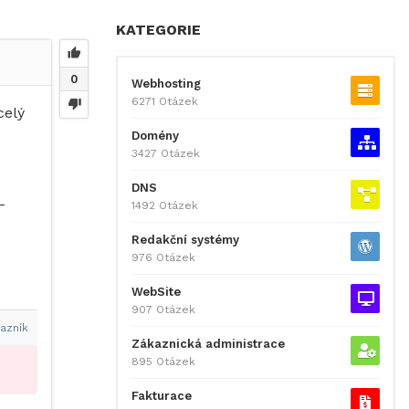
KATEGORIE
0
Webhosting
6271 Otázek
celý
Domény
3427 Otázek
DNS
-
1492 Otázek
Redakční systémy
976 Otázek
WebSite
907 Otázek
azník
Zákaznická administrace
895 Otázek
Fakturace