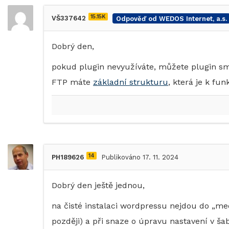
15.15K
VŠ337642
Odpověď od WEDOS Internet, a.s.
Dobrý den,
pokud plugin nevyužíváte, můžete plugin smaz
FTP máte
základní strukturu
, která je k fu
14
PH189626
Publikováno 17. 11. 2024
Dobrý den ještě jednou,
na čisté instalaci wordpressu nejdou do „me
později) a při snaze o úpravu nastavení v ša