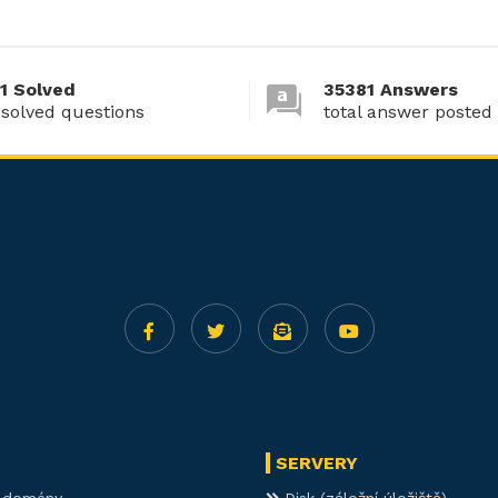
1 Solved
35381 Answers
 solved questions
total answer posted
SERVERY