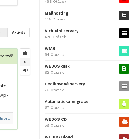
496 Otázek
Mailhosting
445 Otázek
Virtuální servery
ní
Aktivity
420 Otázek
WMS
94 Otázek
entář
0
WEDOS disk
92 Otázek
Dedikované servery
nto
76 Otázek
/wp-
Automatická migrace
67 Otázek
dpora
WEDOS CD
58 Otázek
WEDOS Cloud