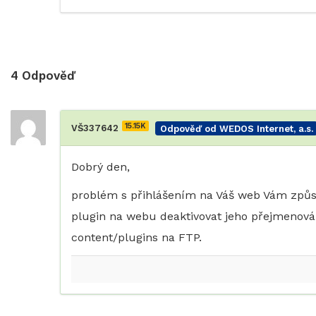
4
Odpověď
15.15K
VŠ337642
Odpověď od WEDOS Internet, a.s.
Dobrý den,
problém s přihlášením na Váš web Vám způsob
plugin na webu deaktivovat jeho přejmenov
content/plugins na FTP.