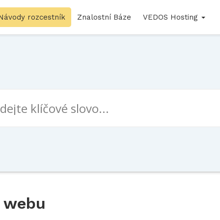
Návody rozcestník
Znalostní Báze
VEDOS Hosting
n webu