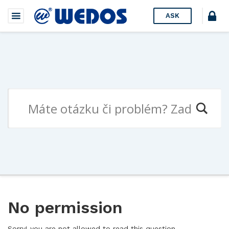
ASK
No permission
Sorry! you are not allowed to read this question.