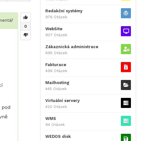
Redakční systémy
976 Otázek
entář
0
WebSite
907 Otázek
Zákaznická administrace
895 Otázek
Fakturace
496 Otázek
Mailhosting
cí
445 Otázek
Virtuální servery
a pod
420 Otázek
ovně
WMS
94 Otázek
WEDOS disk