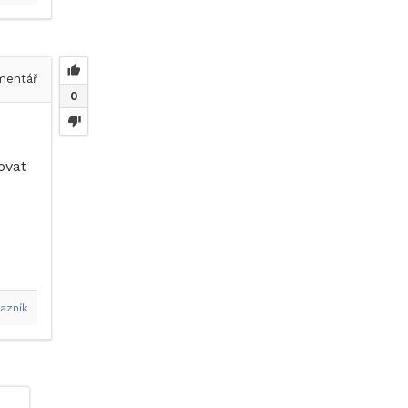
entář
0
ovat
azník