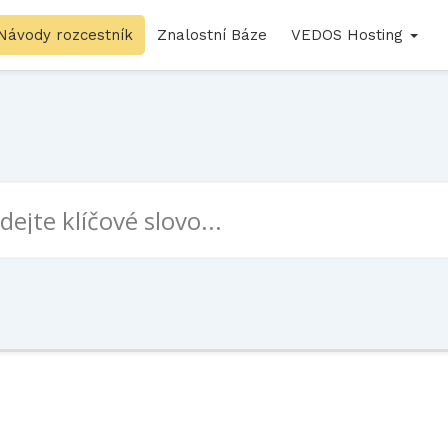
Návody rozcestník
Znalostní Báze
VEDOS Hosting