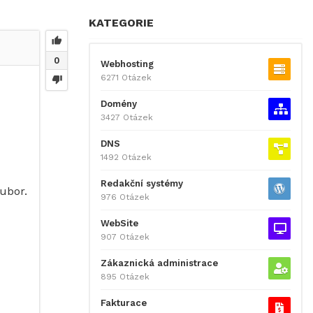
KATEGORIE
0
Webhosting
6271 Otázek
Domény
3427 Otázek
DNS
1492 Otázek
Redakční systémy
ubor.
976 Otázek
WebSite
907 Otázek
Zákaznická administrace
895 Otázek
Fakturace