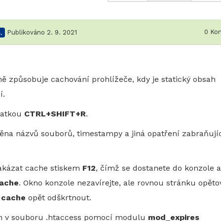
0
Kom
.
Publikováno 2. 9. 2021
způsobuje cachování prohlížeče, kdy je statický obsah
í.
ratkou
CTRL+SHIFT+R
.
na názvů souborů, timestampy a jiná opatření zabraňují
akázat cache stiskem
F12
, čímž se dostanete do konzole 
cache
. Okno konzole nezavírejte, ale rovnou stránku opět
 cache
opět odškrtnout.
ním v souboru .htaccess pomocí modulu
mod_expires