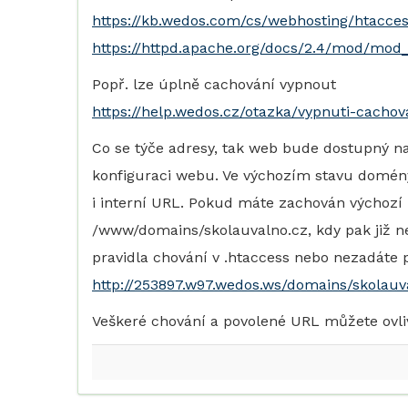
https://kb.wedos.com/cs/webhosting/htacces
https://httpd.apache.org/docs/2.4/mod/mod_
Popř. lze úplně cachování vypnout
https://help.wedos.cz/otazka/vypnuti-cachov
Co se týče adresy, tak web bude dostupný n
konfiguraci webu. Ve výchozím stavu domén
i interní URL. Pokud máte zachován výchozí 
/www/domains/skolauvalno.cz, kdy pak již n
pravidla chování v .htaccess nebo nezadáte 
http://253897.w97.wedos.ws/domains/skolauv
Veškeré chování a povolené URL můžete ovliv