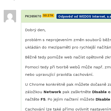
50.27K
PK265670
Odpověď od WEDOS Internet, a.s
Dobrý den,
problém s neprojevením změn souborů běžně 
ukládán do mezipaměti pro rychlejší načítán
Běžně tedy pomůže web načíst opětovně zk
Pomoci tedy při tvorbě webů může např. změ
nebo upravující pravidla cachování.
U Chrome konkrétně pak můžete dočasně z
záložkou
Network
pak zaškrtněte
Disable 
načtěte
F5
. Po jejím načtení můžete
Disable
Cachování lze také přímo ovlivnit nastave