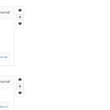
entář
0
azník
entář
0
dpora