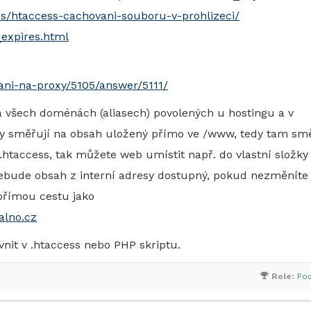
s/htaccess-cachovani-souboru-v-prohlizeci/
expires.html
ani-na-proxy/5105/answer/5111/
a všech doménách (aliasech) povolených u hostingu a v
y směřují na obsah uložený přímo ve /www, tedy tam sm
.htaccess, tak můžete web umístit např. do vlastní složky
ebude obsah z interní adresy dostupný, pokud nezměníte
přímou cestu jako
alno.cz
nit v .htaccess nebo PHP skriptu.
Role:
Po