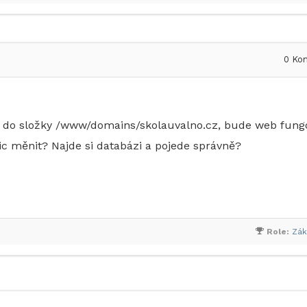
0
Kom
b do složky /www/domains/skolauvalno.cz, bude web fung
c měnit? Najde si databázi a pojede správně?
Role:
Zák