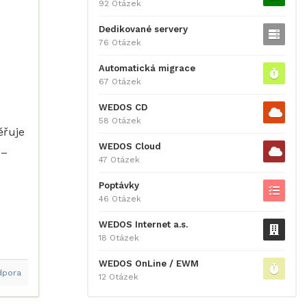
92 Otázek
Dedikované servery
76 Otázek
Automatická migrace
67 Otázek
WEDOS CD
58 Otázek
ěřuje
WEDOS Cloud
 –
47 Otázek
Poptávky
46 Otázek
WEDOS Internet a.s.
18 Otázek
WEDOS OnLine / EWM
dpora
12 Otázek