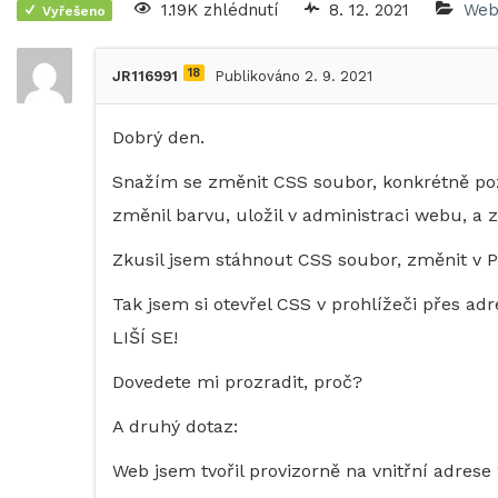
1.19K zhlédnutí
8. 12. 2021
Web
Vyřešeno
18
JR116991
Publikováno 2. 9. 2021
Dobrý den.
Snažím se změnit CSS soubor, konkrétně poz
změnil barvu, uložil v administraci webu, a
Zkusil jsem stáhnout CSS soubor, změnit v 
Tak jsem si otevřel CSS v prohlížeči přes ad
LIŠÍ SE!
Dovedete mi prozradit, proč?
A druhý dotaz:
Web jsem tvořil provizorně na vnitřní adrese