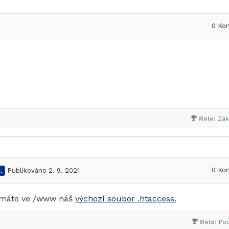
0
Kom
Role:
Zák
0
Kom
.
Publikováno 2. 9. 2021
 máte ve /www náš
výchozí soubor .htaccess.
Role:
Po