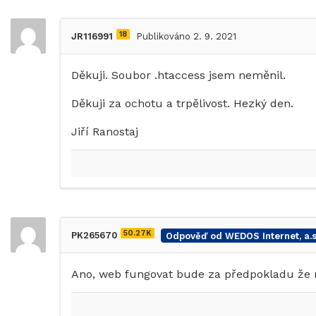
18
JR116991
Publikováno 2. 9. 2021
Děkuji. Soubor .htaccess jsem neměnil.
Děkuji za ochotu a trpělivost. Hezký den.
Jiří Ranostaj
50.27K
PK265670
Odpověď od WEDOS Internet, a.s
Ano, web fungovat bude za předpokladu že