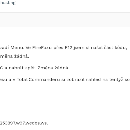
hosting
adí Menu. Ve FireFoxu přes F12 jsem si našel část kódu,
 změna žádná.
PC a nahrát zpět. Změna žádná.
resu a v Total Commanderu si zobrazil náhled na tentýž so
 253897.w97.wedos.ws.