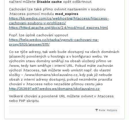
načtení můžete
Disable cache
opět odškrtnout.
Cachování lze také přímo ovlivnit nastavením v souboru
.htaccess pomocí modulu
mod_expires
https://kb.wedos.com/cs/webhosting/htaccess/htaccess-
cachovani-souboru-v-prohlizeci/
https://httpd.apache.org/docs/2.4/mod/mod_expires.html
Popř. lze úplně cachování vypnout
https://help.wedos.cz/otazka/vypnuti-cachovani-na-
proxy/5105/answer/5111/
Co se týče adresy, tak web bude dostupný na všech doménách
(aliasech) povolených u hostingu a v konfiguraci webu. Ve
výchozím stavu domény směřují na obsah uložený přímo ve
/www, tedy tam směřuje i interní URL. Pokud máte zachován
výchozí .htaccess, tak můžete web umístit např. do vlastní
složky – /www/domains/skolauvalno.cz, kdy pak již nebude
obsah z interní adresy dostupný, pokud nezměníte pravidla
chování v .htaccess nebo nezadáte přímou cestu jako
http://253897.w97.wedos.ws/domains/skolauvalno.cz
Veškeré chování a povolené URL můžete ovlivnit v .htaccess
nebo PHP skriptu.
Role:
Podpora