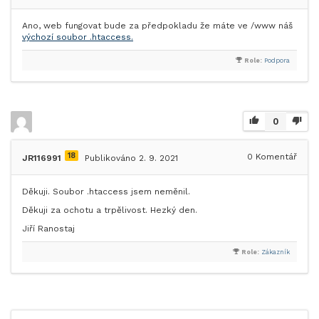
Ano, web fungovat bude za předpokladu že máte ve /www náš
výchozí soubor .htaccess.
Role:
Podpora
0
18
0
Komentář
JR116991
Publikováno 2. 9. 2021
Děkuji. Soubor .htaccess jsem neměnil.
Děkuji za ochotu a trpělivost. Hezký den.
Jiří Ranostaj
Role:
Zákazník