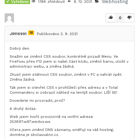
Webhosting
Vyřešeno
1.18K zhlédnutí
8. 12. 2021
0
18
JR116991
Publikováno 2. 9. 2021
Dobrý den.
Snažím se změnit CSS soubor, konkrétně pozadí Menu. Ve
FireFoxu přes F12 jsem si našel část kódu, změnil barvu, uložil v
administraci webu, a změna žádná.
Zkusil jsem stáhnout CSS soubor, změnit v PC a nahrát zpět.
Změna žádná.
Tak jsem si otevřel CSS v prohlížeči přes adresu a v Total
Commanderu si zobrazil náhled na tentýž soubor. LIŠÍ SE!
Dovedete mi prozradit, proč?
A druhý dotaz:
Web jsem tvořil provizorně na vnitřní adrese
253897.w97.wedos.ws.
Včera jsem změnil DNS záznamy, směřují na váš hosting,
doména je skolauvalno.cz.