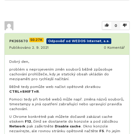
0
50.27K
PK265670
Odpověď od WEDOS Internet, a.s.
Publikováno 2. 9. 2021
0
Komentář
Dobrý den,
problém s neprojevením změn souborů běžně způsobuje
cachování prohlížeče, kdy je statický obsah ukládán do
mezipaměti pro rychlejší načítání.
Běžně tedy pomůže web načíst opětovně zkratkou
CTRL+SHIFT+R
.
Pomoci tedy při tvorbě webů může např. změna názvů souborů,
timestampy a jiná opatření zabraňující nebo upravující pravidla
cachování.
U Chrome konkrétně pak můžete dočasně zakázat cache
stiskem
F12
, čímž se dostanete do konzole a pod záložkou
Network
pak zaškrtněte
Disable cache
. Okno konzole
nezavírejte, ale rovnou stránku opětovně načtěte
F5
. Po jejím