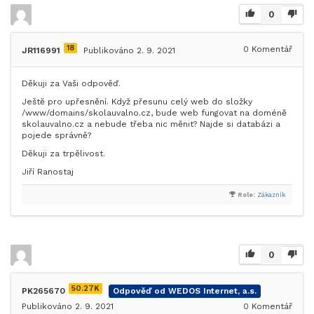
0
18
0
Komentář
JR116991
Publikováno 2. 9. 2021
Děkuji za Vaši odpověď.
Ještě pro upřesnění. Když přesunu celý web do složky
/www/domains/skolauvalno.cz, bude web fungovat na doméně
skolauvalno.cz a nebude třeba nic měnit? Najde si databázi a
pojede správně?
Děkuji za trpělivost.
Jiří Ranostaj
Role:
Zákazník
0
50.27K
PK265670
Odpověď od WEDOS Internet, a.s.
Publikováno 2. 9. 2021
0
Komentář