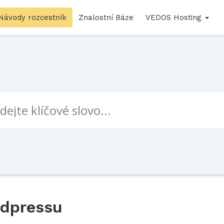
Návody rozcestník
Znalostní Báze
VEDOS Hosting
rdpressu