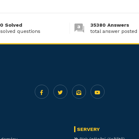
0 Solved
35380 Answers
 solved questions
total answer posted
SERVERY