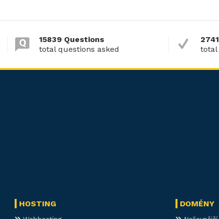
15839 Questions
2741
total questions asked
total
HOSTING
DOMÉNY