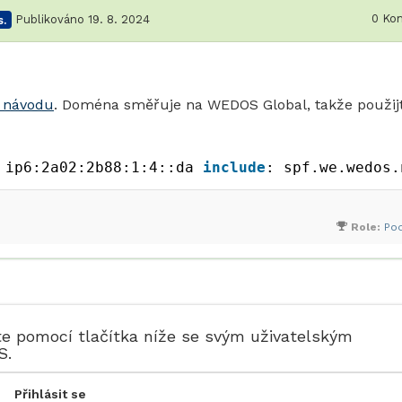
0
Kom
.
Publikováno 19. 8. 2024
o návodu
. Doména směřuje na WEDOS Global, takže použij
 ip6:2a02:2b88:1:4::da 
include
:_spf.we.wedos.
Role:
Po
te pomocí tlačítka níže se svým uživatelským
S.