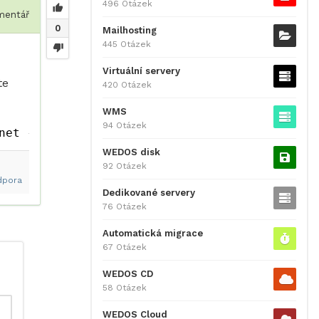
496 Otázek
entář
0
Mailhosting
445 Otázek
Virtuální servery
te
420 Otázek
WMS
94 Otázek
net -all
WEDOS disk
92 Otázek
dpora
Dedikované servery
76 Otázek
Automatická migrace
67 Otázek
WEDOS CD
58 Otázek
WEDOS Cloud