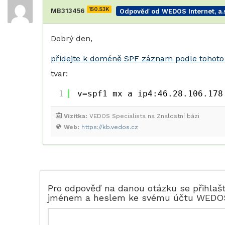
150.53K
MB313456
Odpověď od WEDOS Internet, a.s
Dobrý den,
přidejte k doméně SPF záznam podle tohot
tvar:
1
v=spf1 mx a ip4:46.28.106.178
Vizitka:
VEDOS Specialista na Znalostní bázi
Web:
https://kb.vedos.cz
Pro odpověď na danou otázku se přihlaš
jménem a heslem ke svému účtu WEDO