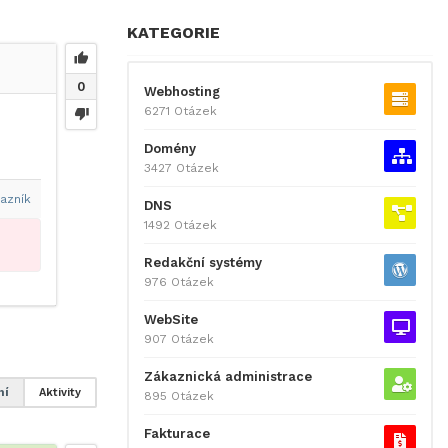
KATEGORIE
0
Webhosting
6271 Otázek
Domény
3427 Otázek
azník
DNS
1492 Otázek
Redakční systémy
976 Otázek
WebSite
907 Otázek
Zákaznická administrace
ní
Aktivity
895 Otázek
Fakturace