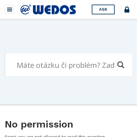
ASK
No permission
Sorry! you are not allowed to read this question.