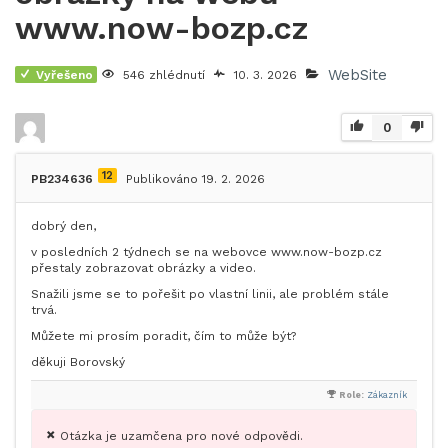
www.now-bozp.cz
WebSite
Vyřešeno
546 zhlédnutí
10. 3. 2026
0
12
PB234636
Publikováno 19. 2. 2026
dobrý den,
v posledních 2 týdnech se na webovce www.now-bozp.cz
přestaly zobrazovat obrázky a video.
Snažili jsme se to pořešit po vlastní linii, ale problém stále
trvá.
Můžete mi prosím poradit, čím to může být?
děkuji Borovský
Role:
Zákazník
Otázka je uzamčena pro nové odpovědi.