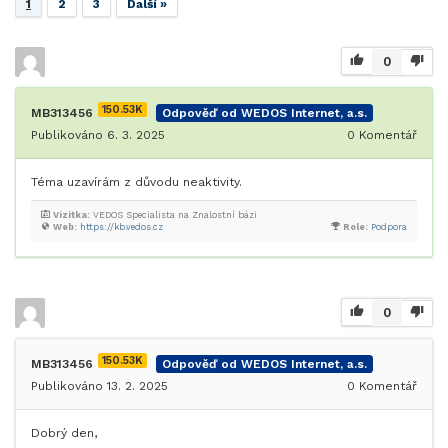
1
2
3
Další »
0
150.53K
MB313456
Odpověď od WEDOS Internet, a.s.
Publikováno 6. 3. 2025
0
Komentář
Téma uzavírám z důvodu neaktivity.
Vizitka:
VEDOS Specialista na Znalostní bázi
Web:
https://kb.vedos.cz
Role:
Podpora
0
150.53K
MB313456
Odpověď od WEDOS Internet, a.s.
Publikováno 13. 2. 2025
0
Komentář
Dobrý den,