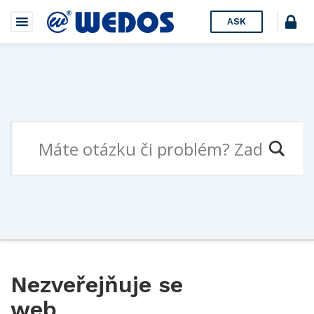
ASK
Nezveřejňuje se
web