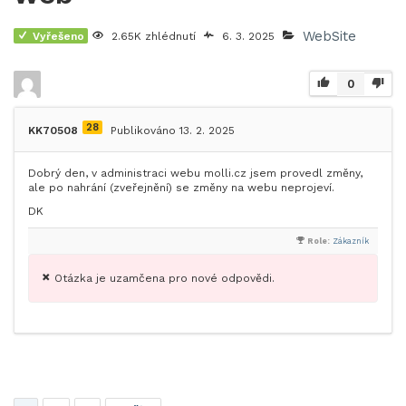
WebSite
Vyřešeno
2.65K zhlédnutí
6. 3. 2025
0
28
KK70508
Publikováno 13. 2. 2025
Dobrý den, v administraci webu molli.cz jsem provedl změny,
ale po nahrání (zveřejnění) se změny na webu neprojeví.
DK
Role:
Zákazník
Otázka je uzamčena pro nové odpovědi.