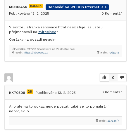
150.53K
MB313456
Odpověď od WEDOS Internet, a.s.
Publikováno 13. 2. 2025
0
Komentář
V editoru stránka renovace.html neexistuje, asi jste ji
přejmenovali na
zvirecinec
?
Obrázky na pozadí nevidím.
Vizitka:
VEDOS Specialista na Znalostní bázi
Web:
https://kb.vedos.cz
Role:
Podpora
0
28
0
Komentář
KK70508
Publikováno 13. 2. 2025
Ano ale na to odkaz nejde poslat, také se to po nahrání
neprojevilo…
Role:
Zákazník