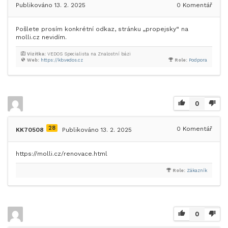
Publikováno 13. 2. 2025
0
Komentář
Pošlete prosím konkrétní odkaz, stránku „propejsky“ na
molli.cz nevidím.
Vizitka:
VEDOS Specialista na Znalostní bázi
Web:
https://kb.vedos.cz
Role:
Podpora
0
28
0
Komentář
KK70508
Publikováno 13. 2. 2025
https://molli.cz/renovace.html
Role:
Zákazník
0