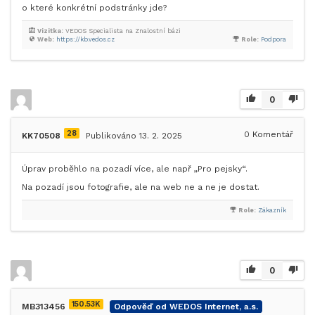
o které konkrétní podstránky jde?
Vizitka:
VEDOS Specialista na Znalostní bázi
Web:
https://kb.vedos.cz
Role:
Podpora
0
28
0
Komentář
KK70508
Publikováno 13. 2. 2025
Úprav proběhlo na pozadí více, ale např „Pro pejsky“.
Na pozadí jsou fotografie, ale na web ne a ne je dostat.
Role:
Zákazník
0
150.53K
MB313456
Odpověď od WEDOS Internet, a.s.