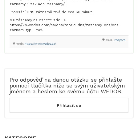
zaznamy-1-zakladni-zaznamy/.
Propsání DNS záznamů trvá do cca 60 minut.
MX záznamy naleznete zde ->
https://kb.wedos.com/cs/dns/teorie-dns/zaznamy-dns/dns-
zaznam-typu-mx/.
Role:
Podpora
Web:
https://www.wedos.cz/
Pro odpověď na danou otázku se přihlašte
pomocí tlačítka níže se svým uživatelským
jménem a heslem ke svému účtu WEDOS.