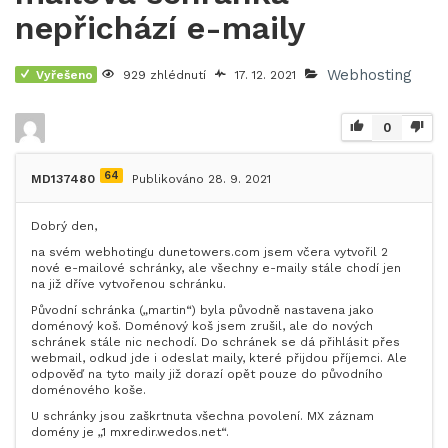
nepřichází e-maily
Webhosting
Vyřešeno
929 zhlédnutí
17. 12. 2021
0
64
MD137480
Publikováno 28. 9. 2021
Dobrý den,
na svém webhotingu dunetowers.com jsem včera vytvořil 2
nové e-mailové schránky, ale všechny e-maily stále chodí jen
na již dříve vytvořenou schránku.
Původní schránka („martin“) byla původně nastavena jako
doménový koš. Doménový koš jsem zrušil, ale do nových
schránek stále nic nechodí. Do schránek se dá přihlásit přes
webmail, odkud jde i odeslat maily, které přijdou příjemci. Ale
odpověď na tyto maily již dorazí opět pouze do původního
doménového koše.
U schránky jsou zaškrtnuta všechna povolení. MX záznam
domény je „1 mxredir.wedos.net“.