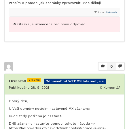
Prosím o pomoc, jak schránky zprovoznit. Moc děkuji.
Role:
Zákazník
Otázka je uzamčena pro nové odpovědi.
0
20.79K
LB285258
Odpověď od WEDOS Internet, a.s.
Publikováno 28. 9. 2021
0
Komentář
Dobrý den,
U Vaší domény nevidím nastavené MX záznamy.
Bude tedy potřeba je nastavit.
DNS záznamy nastavíte pomocí tohoto návodu ->
https://help.wedos.cz/navody/webhosting/prace-s-dns-