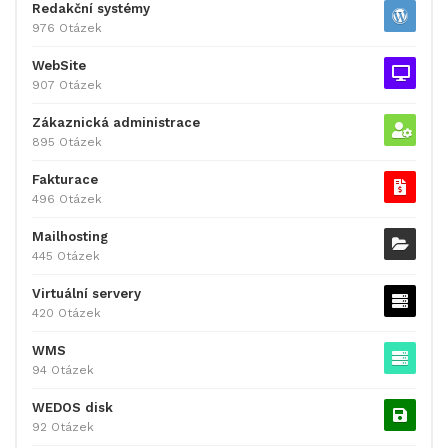
Redakční systémy
976 Otázek
WebSite
907 Otázek
Zákaznická administrace
895 Otázek
Fakturace
496 Otázek
Mailhosting
445 Otázek
Virtuální servery
420 Otázek
WMS
94 Otázek
WEDOS disk
92 Otázek