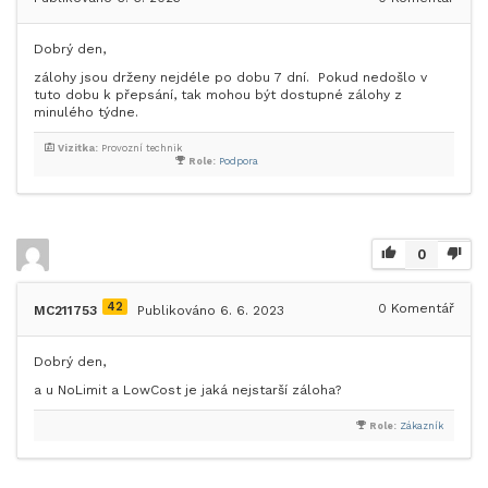
Dobrý den,
zálohy jsou drženy nejdéle po dobu 7 dní. Pokud nedošlo v
tuto dobu k přepsání, tak mohou být dostupné zálohy z
minulého týdne.
Vizitka:
Provozní technik
Role:
Podpora
0
42
0
Komentář
MC211753
Publikováno 6. 6. 2023
Dobrý den,
a u NoLimit a LowCost je jaká nejstarší záloha?
Role:
Zákazník