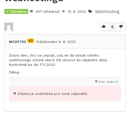
Webhosting
Vyřešeno
937 zhlédnutí
21. 6. 2023
0
42
MC211753
Publikováno 6. 6. 2023
Dobrý den, chci se zeptat, zda se dá obsah celého
webhostingu včetně všech DB obnovit do nějakého data.
Konkrétně ke dni 17.5.2023.
Děkuji
Role:
Zákazník
Otázka je uzamčena pro nové odpovědi.