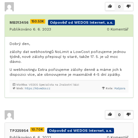
0
150.53K
MB313456
Odpověď od WEDOS Internet, a.s.
Publikováno 6. 6. 2023
0
Komentář
Dobrý den,
zálohy dat webhostingů NoLimit a LowCost pořizujeme jednou
týdně, nové zálohy přepisují ty staré, takže 17. 5. je už moc
dávno.
U webhostingu Extra pořizujeme zálohy denně a máme jich k
dispozici více, ale obnovujeme je maximálně 4-5 dní zpátky.
Vizitka:
VEDOS Specialista na Znalostní bázi
Web:
https://kb.vedos.cz
Role:
Podpora
0
10.70K
TP325954
Odpověď od WEDOS Internet, a.s.
Publikováno 6. 6. 2023
0
Komentář