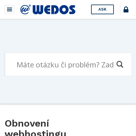
ASK
Obnovení
webhostingu