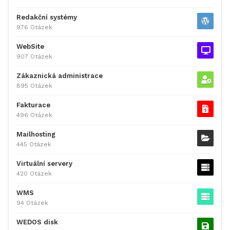
Redakční systémy
976 Otázek
WebSite
907 Otázek
Zákaznická administrace
895 Otázek
Fakturace
496 Otázek
Mailhosting
445 Otázek
Virtuální servery
420 Otázek
WMS
94 Otázek
WEDOS disk