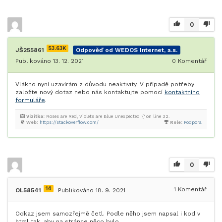
0
53.63K
JŠ255861
Odpověď od WEDOS Internet, a.s.
Publikováno 13. 12. 2021
0
Komentář
Vlákno nyní uzavírám z důvodu neaktivity. V případě potřeby
založte nový dotaz nebo nás kontaktujte pomocí
kontaktního
formuláře
.
Vizitka:
Roses are Red, Violets are Blue Unexpected '{' on line 32.
Web:
https://stackoverflow.com/
Role:
Podpora
0
14
1
Komentář
OL58541
Publikováno 18. 9. 2021
Odkaz jsem samozřejmě četl. Podle něho jsem napsal i kod v
html tak, aby na stránce něco bylo.