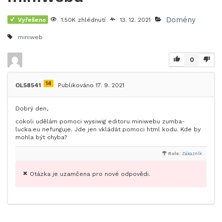
Domény
Vyřešeno
1.50K zhlédnutí
13. 12. 2021
miniweb
0
14
OL58541
Publikováno 17. 9. 2021
Dobrý den,
cokoli udělám pomoci wysiwig editoru miniwebu zumba-
lucka.eu nefunguje. Jde jen vkládát pomoci html kodu. Kde by
mohla být chyba?
Role:
Zákazník
Otázka je uzamčena pro nové odpovědi.