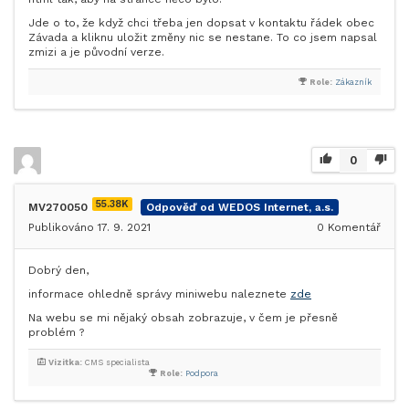
Jde o to, že když chci třeba jen dopsat v kontaktu řádek obec
Závada a kliknu uložit změny nic se nestane. To co jsem napsal
zmizi a je původní verze.
Role:
Zákazník
0
55.38K
MV270050
Odpověď od WEDOS Internet, a.s.
Publikováno 17. 9. 2021
0
Komentář
Dobrý den,
informace ohledně správy miniwebu naleznete
zde
Na webu se mi nějaký obsah zobrazuje, v čem je přesně
problém ?
Vizitka:
CMS specialista
Role:
Podpora