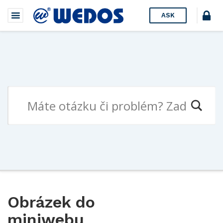
ASK
Obrázek do
miniwebu