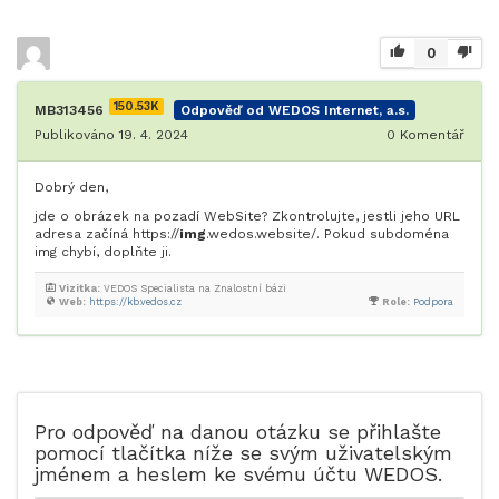
0
150.53K
MB313456
Odpověď od WEDOS Internet, a.s.
Publikováno 19. 4. 2024
0
Komentář
Dobrý den,
jde o obrázek na pozadí WebSite? Zkontrolujte, jestli jeho URL
adresa začíná https://
img
.wedos.website/. Pokud subdoména
img chybí, doplňte ji.
Vizitka:
VEDOS Specialista na Znalostní bázi
Web:
https://kb.vedos.cz
Role:
Podpora
Pro odpověď na danou otázku se přihlašte
pomocí tlačítka níže se svým uživatelským
jménem a heslem ke svému účtu WEDOS.