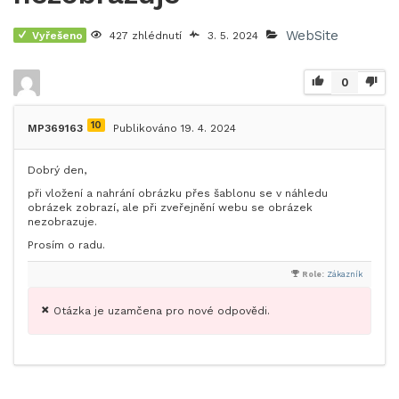
WebSite
Vyřešeno
427 zhlédnutí
3. 5. 2024
0
10
MP369163
Publikováno 19. 4. 2024
Dobrý den,
při vložení a nahrání obrázku přes šablonu se v náhledu
obrázek zobrazí, ale při zveřejnění webu se obrázek
nezobrazuje.
Prosím o radu.
Role:
Zákazník
Otázka je uzamčena pro nové odpovědi.