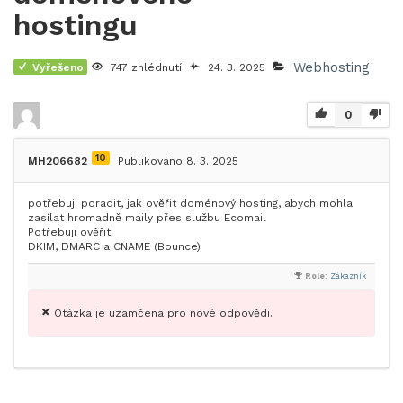
hostingu
Webhosting
Vyřešeno
747 zhlédnutí
24. 3. 2025
0
10
MH206682
Publikováno 8. 3. 2025
potřebuji poradit, jak ověřit doménový hosting, abych mohla
zasílat hromadně maily přes službu Ecomail
Potřebuji ověřit
DKIM, DMARC a CNAME (Bounce)
Role:
Zákazník
Otázka je uzamčena pro nové odpovědi.