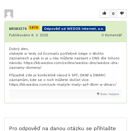
0
1.87K
BR383276
Odpověď od WEDOS Internet, a.s.
Publikováno 8. 3. 2025
0
Komentář
Dobrý den,
získejte si tedy od Ecomailu potřebné údaje o těchto
záznamech a pak si je u nás můžete nastavit v DNS dle tohoto
návodu: https://kb.wedos.com/cs/dns/wedos-dns/wedos-dns-
zaznamy-domeny/
Případně zde je konkrétně návod k SPF, DKIM a DMARC
záznamům, kde se o nich můžete dočíst více:
https://kb.wedos.com/cs/e-maily/e-maily-spf-dkim-a-dmarc/
Role:
Podpora
Pro odpověď na danou otázku se přihlašte