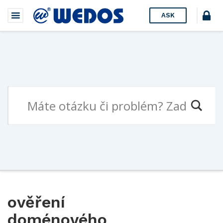
ASK
ověření
doménového