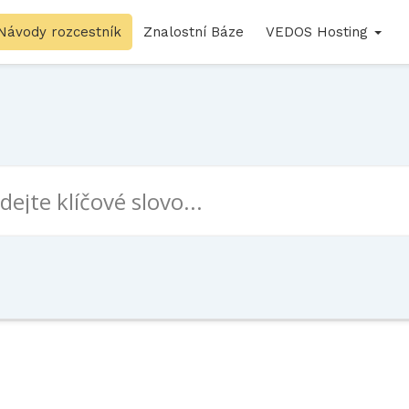
Návody rozcestník
Znalostní Báze
VEDOS Hosting