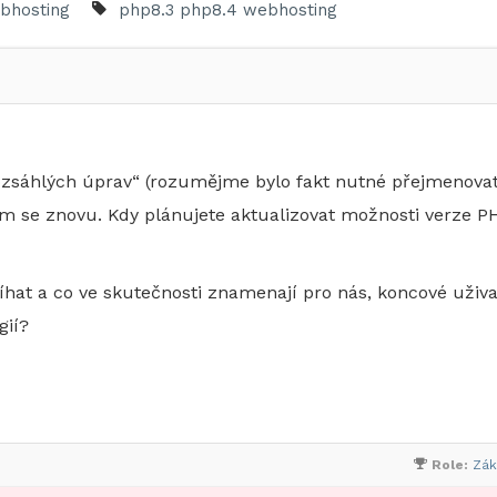
bhosting
php8.3
php8.4
webhosting
 „rozsáhlých úprav“ (rozumějme bylo fakt nutné přejmenova
ám se znovu. Kdy plánujete aktualizovat možnosti verze P
hat a co ve skutečnosti znamenají pro nás, koncové uživa
gií?
Role:
Zák