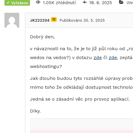
1.05K zhlédnutí
18. 6. 2025
We
Vyřešeno
12
JK222204
Publikováno 30. 5. 2025
Dobrý den,
v návaznosti na to, že je to již půl roku od
wedos na vedos?) v dotazu
zde
či
zde
, zept
webhostingu?
Jak dlouho budou tyto rozsáhlé úpravy probí
mimo toho že odkládají dostupnost technolo
Jedná se o zásadní věc pro provoz aplikací.
Díky.