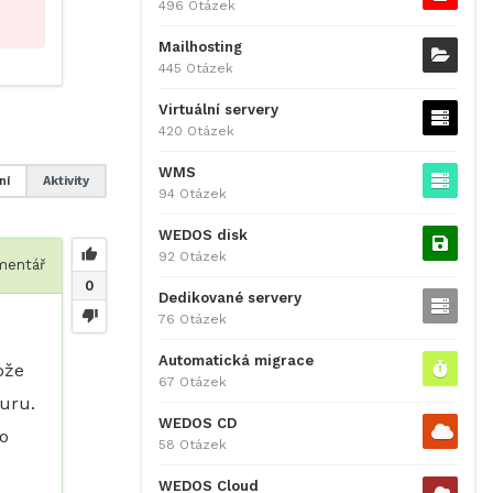
496 Otázek
Mailhosting
445 Otázek
Virtuální servery
420 Otázek
WMS
ní
Aktivity
94 Otázek
WEDOS disk
92 Otázek
entář
0
Dedikované servery
76 Otázek
Automatická migrace
ože
67 Otázek
uru.
WEDOS CD
to
58 Otázek
WEDOS Cloud