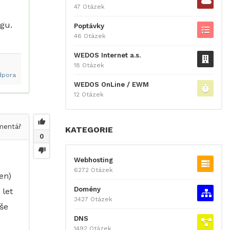
47 Otázek
gu.
Poptávky
46 Otázek
WEDOS Internet a.s.
18 Otázek
dpora
WEDOS OnLine / EWM
12 Otázek
entář
KATEGORIE
0
Webhosting
6272 Otázek
en)
Domény
 let
3427 Otázek
aše
DNS
1492 Otázek