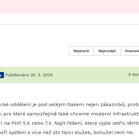
Nejstarší
Nejnovější
Hlasová
0
Kom
.
Publikováno 30. 5. 2025
ické oddělení je pod velkým tlakem nejen zákazníků, prot
y, pro které samozřejmě také chceme moderní infrastrukt
a PHP 5.X nebo 7.X. Najít řešení, které vyjde vstříc těm
 systém s více než sto tisíci služeb, bohužel není nic