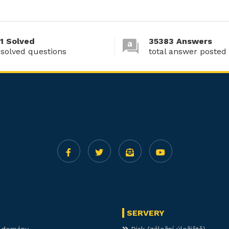
1 Solved
35383 Answers
 solved questions
total answer posted
SERVERY