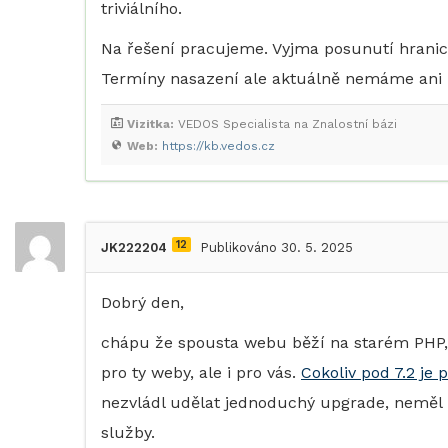
triviálního.
Na řešení pracujeme. Vyjma posunutí hranic
Termíny nasazení ale aktuálně nemáme ani 
Vizitka:
VEDOS Specialista na Znalostní bázi
Web:
https://kb.vedos.cz
12
JK222204
Publikováno 30. 5. 2025
Dobrý den,
chápu že spousta webu běží na starém PHP, ale
pro ty weby, ale i pro vás.
Cokoliv pod 7.2 je
nezvládl udělat jednoduchý upgrade, neměl by
služby.