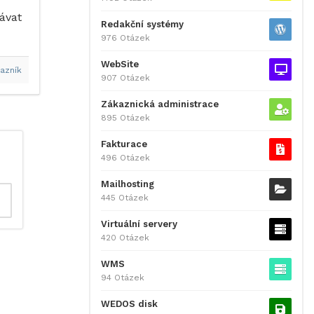
távat
Redakční systémy
976 Otázek
WebSite
azník
907 Otázek
Zákaznická administrace
895 Otázek
Fakturace
496 Otázek
Mailhosting
445 Otázek
Virtuální servery
420 Otázek
WMS
94 Otázek
WEDOS disk