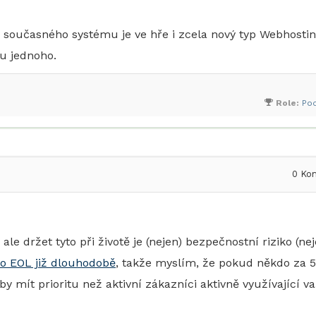
 současného systému je ve hře i zcela nový typ Webhostin
u jednoho.
Role:
Po
0
Kom
 držet tyto při životě je (nejen) bezpečnostní riziko (nej
 po EOL již dlouhodobě
, takže myslím, že pokud někdo za 5
 mít prioritu než aktivní zákazníci aktivně využívající v