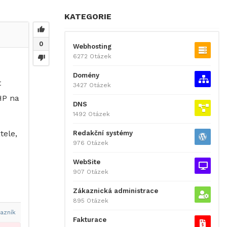
KATEGORIE
0
Webhosting
6272 Otázek
Domény
t
3427 Otázek
HP na
DNS
1492 Otázek
tele,
Redakční systémy
976 Otázek
WebSite
907 Otázek
Zákaznická administrace
895 Otázek
azník
Fakturace