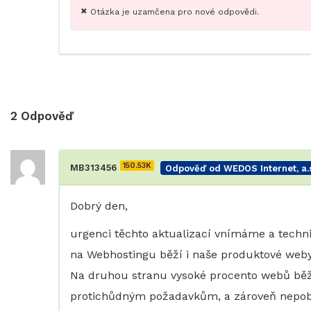
Otázka je uzamčena pro nové odpovědi.
2
Odpověď
150.53K
MB313456
Odpověď od WEDOS Internet, a.s
Dobrý den,
urgenci těchto aktualizací vnímáme a techn
na Webhostingu běží i naše produktové web
Na druhou stranu vysoké procento webů běží n
protichůdným požadavkům, a zároveň nepoboří