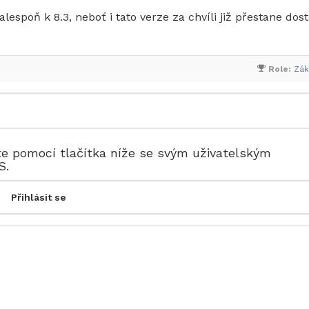
espoň k 8.3, neboť i tato verze za chvíli již přestane dos
Role:
Zák
te pomocí tlačítka níže se svým uživatelským
S.