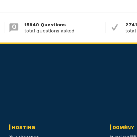
15840 Questions
2741
total questions asked
total
HOSTING
DOMÉNY