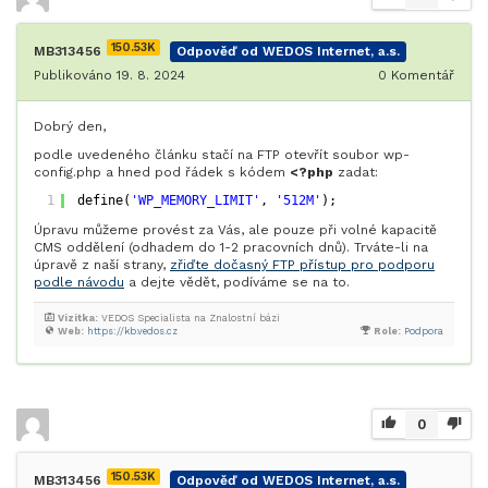
150.53K
MB313456
Odpověď od WEDOS Internet, a.s.
Publikováno 19. 8. 2024
0
Komentář
Dobrý den,
podle uvedeného článku stačí na FTP otevřít soubor wp-
config.php a hned pod řádek s kódem
<?php
zadat:
1
define(
'WP_MEMORY_LIMIT'
, 
'512M'
);
Úpravu můžeme provést za Vás, ale pouze při volné kapacitě
CMS oddělení (odhadem do 1-2 pracovních dnů). Trváte-li na
úpravě z naší strany,
zřiďte dočasný FTP přístup pro podporu
podle návodu
a dejte vědět, podíváme se na to.
Vizitka:
VEDOS Specialista na Znalostní bázi
Web:
https://kb.vedos.cz
Role:
Podpora
0
150.53K
MB313456
Odpověď od WEDOS Internet, a.s.