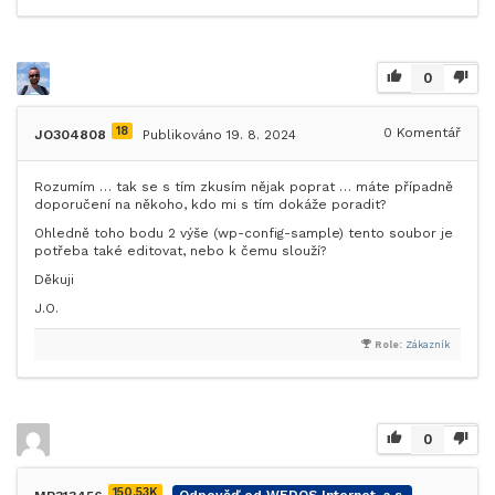
0
18
0
Komentář
JO304808
Publikováno 19. 8. 2024
Rozumím … tak se s tím zkusím nějak poprat … máte případně
doporučení na někoho, kdo mi s tím dokáže poradit?
Ohledně toho bodu 2 výše (wp-config-sample) tento soubor je
potřeba také editovat, nebo k čemu slouží?
Děkuji
J.O.
Role:
Zákazník
0
150.53K