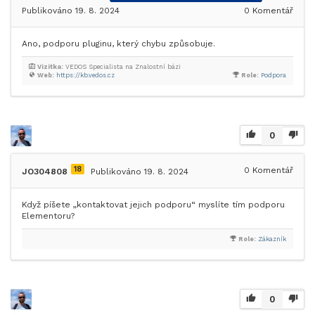
Publikováno 19. 8. 2024
0
Komentář
Ano, podporu pluginu, který chybu způsobuje.
Vizitka:
VEDOS Specialista na Znalostní bázi
Web:
https://kb.vedos.cz
Role:
Podpora
0
18
0
Komentář
JO304808
Publikováno 19. 8. 2024
Když píšete „kontaktovat jejich podporu“ myslíte tím podporu
Elementoru?
Role:
Zákazník
0