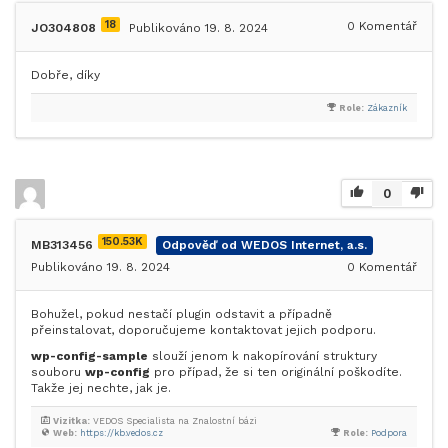
18
0
Komentář
JO304808
Publikováno 19. 8. 2024
Dobře, díky
Role:
Zákazník
0
150.53K
MB313456
Odpověď od WEDOS Internet, a.s.
Publikováno 19. 8. 2024
0
Komentář
Bohužel, pokud nestačí plugin odstavit a případně
přeinstalovat, doporučujeme kontaktovat jejich podporu.
wp-config-sample
slouží jenom k nakopírování struktury
souboru
wp-config
pro případ, že si ten originální poškodíte.
Takže jej nechte, jak je.
Vizitka:
VEDOS Specialista na Znalostní bázi
Web:
https://kb.vedos.cz
Role:
Podpora