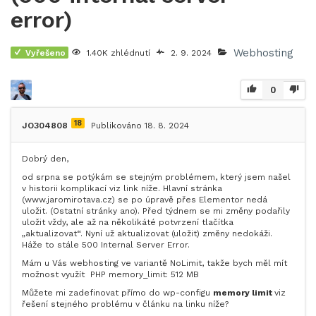
error)
Webhosting
Vyřešeno
1.40K zhlédnutí
2. 9. 2024
0
18
JO304808
Publikováno 18. 8. 2024
Dobrý den,
od srpna se potýkám se stejným problémem, který jsem našel
v historii komplikací viz link níže. Hlavní stránka
(www.jaromirotava.cz) se po úpravě přes Elementor nedá
uložit. (Ostatní stránky ano). Před týdnem se mi změny podařily
uložit vždy, ale až na několikáté potvrzení tlačítka
„aktualizovat“. Nyní už aktualizovat (uložit) změny nedokáži.
Háže to stále 500 Internal Server Error.
Mám u Vás webhosting ve variantě NoLimit, takže bych měl mít
možnost využít PHP memory_limit: 512 MB
Můžete mi zadefinovat přímo do wp-configu
memory limit
viz
řešení stejného problému v článku na linku níže?