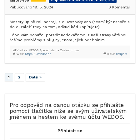
MB313456
Odpověď od WEDOS Internet, a.s.
Publikováno 19. 8. 2024
0
Komentář
Mezery úplně roli nehrají, ale uvozovky ano (nesmí být nahoře a
dole, záleží tedy na tom, odkud kód kopírujete).
Lépe Vám bohužel poradit nedokážeme, z naší strany většinou
řešíme problémy s pluginy jenom jejich odebráním.
Vizitka:
VEDOS Specialista na Znalostní bázi
Web:
https://kb.vedos.cz
Role:
Podpora
1
2
Další »
Pro odpověď na danou otázku se přihlašte
pomocí tlačítka níže se svým uživatelským
jménem a heslem ke svému účtu WEDOS.