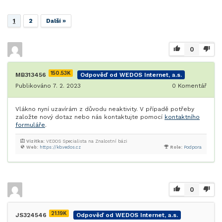
1
2
Další »
0
150.53K
MB313456
Odpověď od WEDOS Internet, a.s.
Publikováno 7. 2. 2023
0
Komentář
Vlákno nyní uzavírám z důvodu neaktivity. V případě potřeby
založte nový dotaz nebo nás kontaktujte pomocí
kontaktního
formuláře
.
Vizitka:
VEDOS Specialista na Znalostní bázi
Web:
https://kb.vedos.cz
Role:
Podpora
0
21.19K
JS324546
Odpověď od WEDOS Internet, a.s.