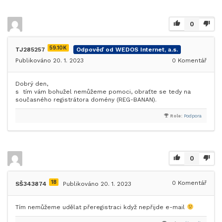
0
59.10K
TJ285257
Odpověď od WEDOS Internet, a.s.
Publikováno 20. 1. 2023
0
Komentář
Dobrý den,
s tím vám bohužel nemůžeme pomoci, obraťte se tedy na
současného registrátora domény (REG-BANAN).
Role:
Podpora
0
18
0
Komentář
SŠ343874
Publikováno 20. 1. 2023
Tím nemůžeme udělat přeregistraci když nepřijde e-mail