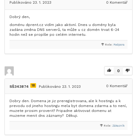
Publikováno 23. 1. 2023
0
Komentář
Dobrý den,
doménu dprent.cz vidím jako aktivní. Dnes u domény byla
zadána změna DNS serverů, ta může u cz domén trvat 6-24
hodin než se propíše po celém internetu.
Role:
Podpora
0
18
0
Komentář
SŠ343874
Publikováno 23. 1. 2023
Dobry den. Domena je jiz preregistrovana, ale k hostingu a k
prevodu od jineho hostingu mela byt domena zdarma a to není,
muzete prosim proverit? Pripadne aktivovat domenu at
muzeme menit dns záznamy? Děkuji.
Role:
Zákazník