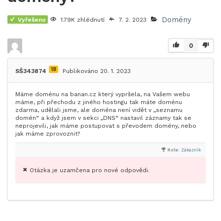
Domény
Vyřešeno
1.79K zhlédnutí
7. 2. 2023
0
18
SŠ343874
Publikováno 20. 1. 2023
Máme doménu na banan.cz který vypršela, na Vašem webu
máme, při přechodu z jiného hostingu tak máte doménu
zdarma, udělali jsme, ale doména není vidět v „seznamu
domén“ a když jsem v sekci „DNS“ nastavil záznamy tak se
neprojevili, jak máme postupovat s převodem domény, nebo
jak máme zprovoznit?
Role:
Zákazník
Otázka je uzamčena pro nové odpovědi.