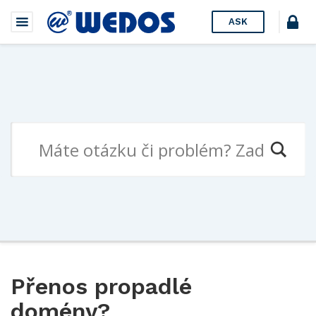
ASK
Přenos propadlé
domény?