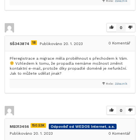
Role:
Zákazník
0
18
0
Komentář
SŠ343874
Publikováno 20. 1. 2023
Přeregistrace a migrace měla proběhnout s přechodem k Vám.
Vzhledem k tomu, že propadla nemáme možnost změnit
kontaktní e-mail, protože díky propadlé doméně je nefunkční.
Jak to můžete udělat jinak?
Role:
Zákazník
0
150.53K
MB313456
Odpověď od WEDOS Internet, a.s.
Publikováno 20. 1. 2023
0
Komentář