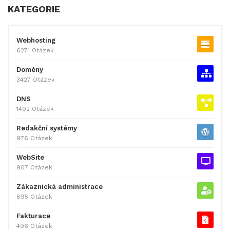
KATEGORIE
Webhosting
6271 Otázek
Domény
3427 Otázek
DNS
1492 Otázek
Redakční systémy
976 Otázek
WebSite
907 Otázek
Zákaznická administrace
895 Otázek
Fakturace
496 Otázek