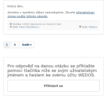
Dobrý den,
doménu v systému vůbec neevidujeme. Zkuste
přeregistraci
znovu podle tohoto návodu
.
Vizitka:
VEDOS Specialista na Znalostní bázi
Web:
https://kb.vedos.cz
Role:
Podpora
1
2
Další »
Pro odpověď na danou otázku se přihlašte
pomocí tlačítka níže se svým uživatelským
jménem a heslem ke svému účtu WEDOS.