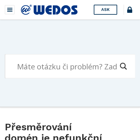
ASK
Přesměrování
domén je nefunkční