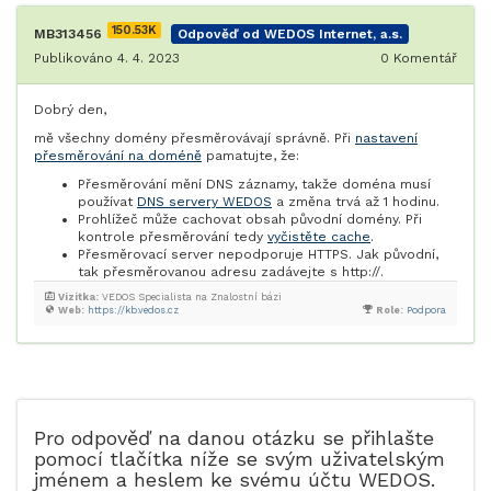
150.53K
MB313456
Odpověď od WEDOS Internet, a.s.
Publikováno 4. 4. 2023
0
Komentář
Dobrý den,
mě všechny domény přesměrovávají správně. Při
nastavení
přesměrování na doméně
pamatujte, že:
Přesměrování mění DNS záznamy, takže doména musí
používat
DNS servery WEDOS
a změna trvá až 1 hodinu.
Prohlížeč může cachovat obsah původní domény. Při
kontrole přesměrování tedy
vyčistěte cache
.
Přesměrovací server nepodporuje HTTPS. Jak původní,
tak přesměrovanou adresu zadávejte s http://.
Vizitka:
VEDOS Specialista na Znalostní bázi
Web:
https://kb.vedos.cz
Role:
Podpora
Pro odpověď na danou otázku se přihlašte
pomocí tlačítka níže se svým uživatelským
jménem a heslem ke svému účtu WEDOS.