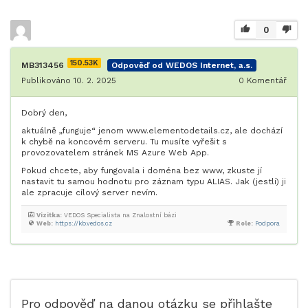
0
150.53K
MB313456
Odpověď od WEDOS Internet, a.s.
Publikováno 10. 2. 2025
0
Komentář
Dobrý den,
aktuálně „funguje“ jenom www.elementodetails.cz, ale dochází
k chybě na koncovém serveru. Tu musíte vyřešit s
provozovatelem stránek MS Azure Web App.
Pokud chcete, aby fungovala i doména bez www, zkuste jí
nastavit tu samou hodnotu pro záznam typu ALIAS. Jak (jestli) ji
ale zpracuje cílový server nevím.
Vizitka:
VEDOS Specialista na Znalostní bázi
Web:
https://kb.vedos.cz
Role:
Podpora
Pro odpověď na danou otázku se přihlašte