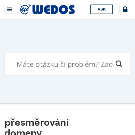
ASK
přesměrování
domeny