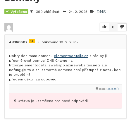
DNS
Vyřešeno
390 zhlédnutí
24. 2. 2025
0
14
AB360607
Publikováno 10. 2. 2025
Dobrý den mám domenu
elementodetails.cz
a rád by ji
přesměroval pomocí DNS Cname na
https://elementodetailswebapp.azurewebsites.net/ ale
nefunguje to a ani samotná domena není přístupná z netu . kde
je problém?
předem děkuji za odpověd.
Role:
Zákazník
Otázka je uzamčena pro nové odpovědi.