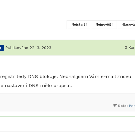
Nejstarší
Nejnovější
Hlasová
0
Kom
.
Publikováno 22. 3. 2023
registr tedy DNS blokuje. Nechal jsem Vám e-mail znovu
 se nastavení DNS mělo propsat.
Role:
Po