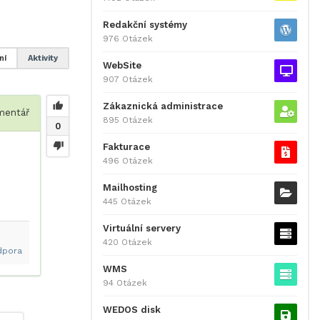
Redakční systémy
976 Otázek
ní
Aktivity
WebSite
907 Otázek
Zákaznická administrace
entář
895 Otázek
0
Fakturace
496 Otázek
Mailhosting
445 Otázek
Virtuální servery
420 Otázek
dpora
WMS
94 Otázek
WEDOS disk