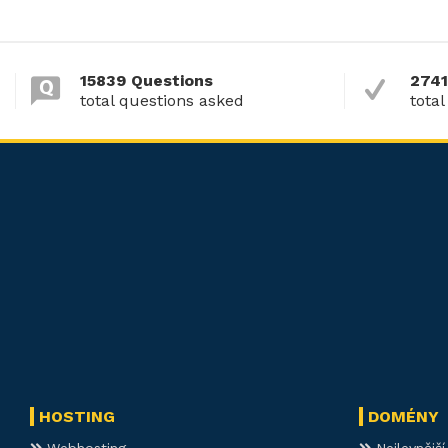
15839 Questions
2741
total questions asked
total
HOSTING
DOMÉNY