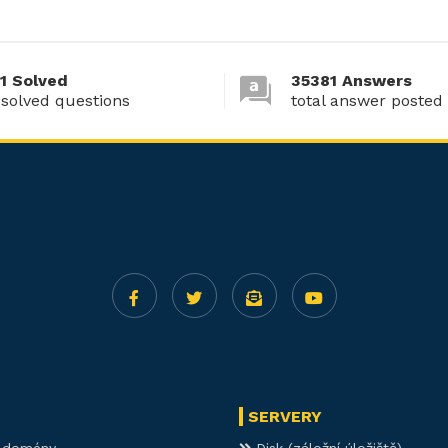
1 Solved
35381 Answers
 solved questions
total answer posted
SERVERY