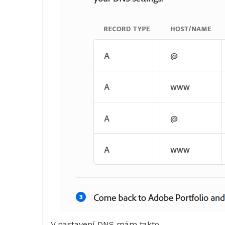
V nastavení DNS mám takto