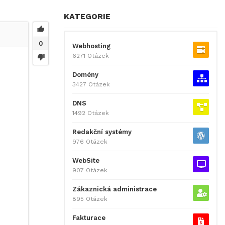
KATEGORIE
0
Webhosting
6271 Otázek
Domény
3427 Otázek
DNS
1492 Otázek
Redakční systémy
976 Otázek
WebSite
907 Otázek
Zákaznická administrace
895 Otázek
Fakturace