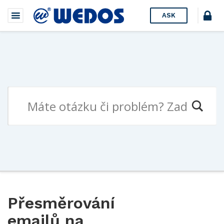
ASK
Přesměrování
emailů na