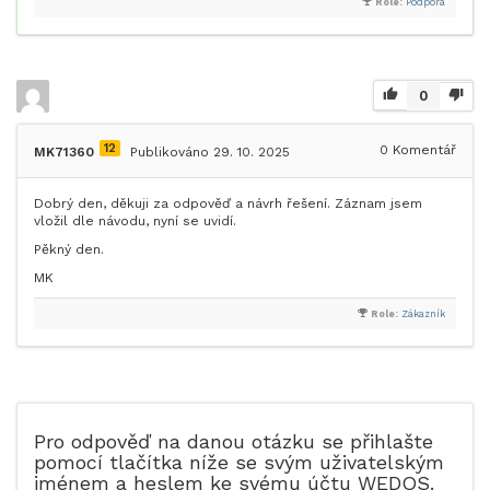
Role:
Podpora
0
12
0
Komentář
MK71360
Publikováno 29. 10. 2025
Dobrý den, děkuji za odpověď a návrh řešení. Záznam jsem
vložil dle návodu, nyní se uvidí.
Pěkný den.
MK
Role:
Zákazník
Pro odpověď na danou otázku se přihlašte
pomocí tlačítka níže se svým uživatelským
jménem a heslem ke svému účtu WEDOS.