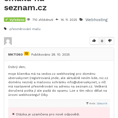
seznam.cz
Webhosting
Vyřešeno
710 zhlédnutí
14. 11. 2025
přesměrování mailu
0
12
MK71360
Publikováno 28. 10. 2025
Dobrý den,
moje klientka má na vedos.cz webhosting pro doménu
uberusky.net (registrovaná jinde, ale aktuálně nevím kde, nic.cz
doménu nezná) a mailovou schránku info@uberusky.net, u níž
má nastavené přesměrování na adresu na seznam.cz. Veškerá
doručená pošta jí ale padá do spamu. Lze s tím něco dělat na
úrovni webhostingu? Díky.
Role:
Zákazník
Otázka je uzamčena pro nové odpovědi.