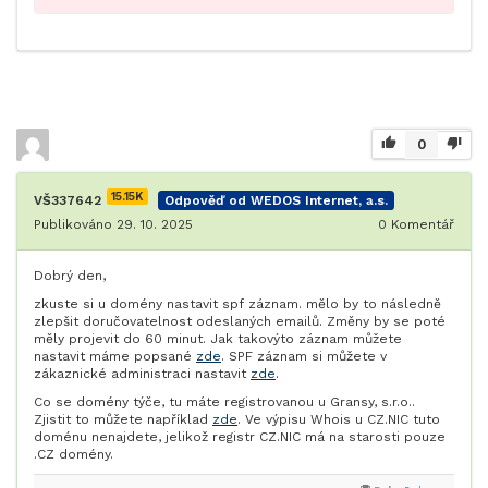
0
15.15K
VŠ337642
Odpověď od WEDOS Internet, a.s.
Publikováno 29. 10. 2025
0
Komentář
Dobrý den,
zkuste si u domény nastavit spf záznam. mělo by to následně
zlepšit doručovatelnost odeslaných emailů. Změny by se poté
měly projevit do 60 minut. Jak takovýto záznam můžete
nastavit máme popsané
zde
. SPF záznam si můžete v
zákaznické administraci nastavit
zde
.
Co se domény týče, tu máte registrovanou u Gransy, s.r.o..
Zjistit to můžete například
zde
. Ve výpisu Whois u CZ.NIC tuto
doménu nenajdete, jelikož registr CZ.NIC má na starosti pouze
.CZ domény.