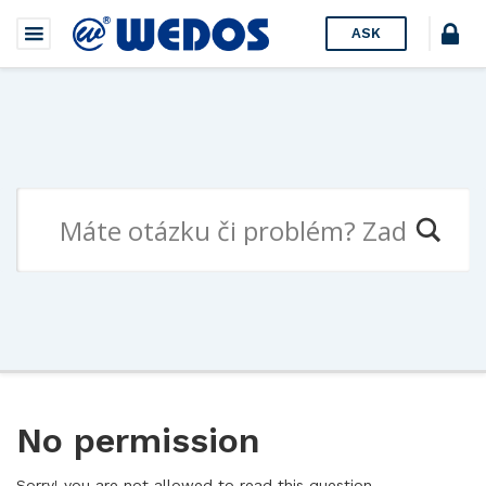
ASK
No permission
Sorry! you are not allowed to read this question.