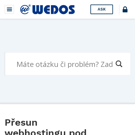
ASK
Přesun
webhostingu pod