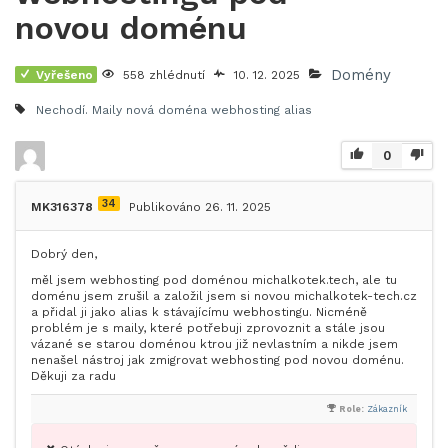
novou doménu
Domény
Vyřešeno
558 zhlédnutí
10. 12. 2025
Nechodí. Maily
nová doména
webhosting alias
0
34
MK316378
Publikováno 26. 11. 2025
Dobrý den,
měl jsem webhosting pod doménou michalkotek.tech, ale tu
doménu jsem zrušil a založil jsem si novou michalkotek-tech.cz
a přidal ji jako alias k stávajícímu webhostingu. Nicméně
problém je s maily, které potřebuji zprovoznit a stále jsou
vázané se starou doménou ktrou již nevlastním a nikde jsem
nenašel nástroj jak zmigrovat webhosting pod novou doménu.
Děkuji za radu
Role:
Zákazník