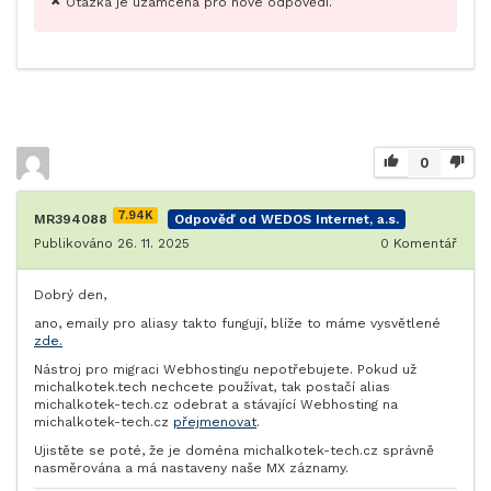
Otázka je uzamčena pro nové odpovědi.
0
7.94K
MR394088
Odpověď od WEDOS Internet, a.s.
Publikováno 26. 11. 2025
0
Komentář
Dobrý den,
ano, emaily pro aliasy takto fungují, blíže to máme vysvětlené
zde.
Nástroj pro migraci Webhostingu nepotřebujete. Pokud už
michalkotek.tech nechcete používat, tak postačí alias
michalkotek-tech.cz odebrat a stávající Webhosting na
michalkotek-tech.cz
přejmenovat
.
Ujistěte se poté, že je doména michalkotek-tech.cz správně
nasměrována a má nastaveny naše MX záznamy.