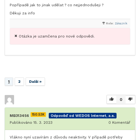
Popřípadě jak to jinak udělat ? co nejjednodušeji ?
Děkuji za info
Role:
Zákazník
Otázka je uzamčena pro nové odpovědi.
1
2
Další »
0
150.53K
MB313456
Odpověď od WEDOS Internet, a.s.
Publikováno 15. 3. 2023
0
Komentář
Vlákno nyní uzavírám z důvodu neaktivity. V případě potřeby