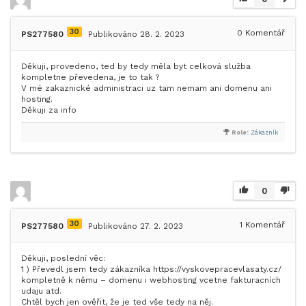
30
0
Komentář
PS277580
Publikováno 28. 2. 2023
Děkuji, provedeno, ted by tedy měla byt celková služba
kompletne převedena, je to tak ?
V mé zakaznické administraci uz tam nemam ani domenu ani
hosting.
Děkuji za info
Role:
Zákazník
0
30
1
Komentář
PS277580
Publikováno 27. 2. 2023
Děkuji, poslední věc:
1 ) Převedl jsem tedy zákazníka https://vyskovepracevlasaty.cz/
kompletně k němu – domenu i webhosting vcetne fakturacních
udaju atd.
Chtěl bych jen ověřit, že je ted vše tedy na něj.